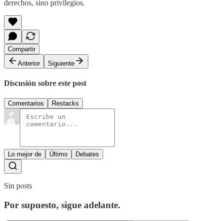
derechos, sino privilegios.
Compartir
Anterior
Siguiente
Discusión sobre este post
Comentarios
Restacks
Lo mejor de
Último
Debates
Sin posts
Por supuesto, sigue adelante.