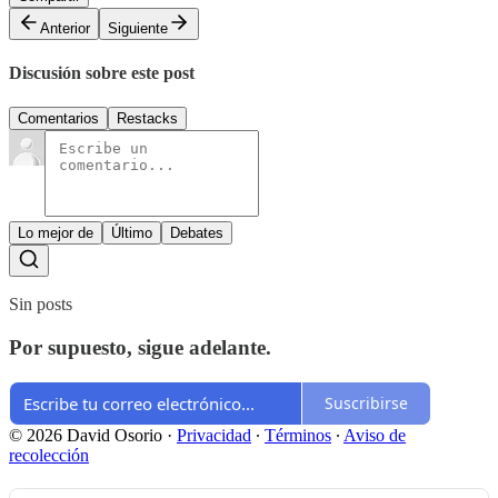
Anterior
Siguiente
Discusión sobre este post
Comentarios
Restacks
Lo mejor de
Último
Debates
Sin posts
Por supuesto, sigue adelante.
Suscribirse
© 2026 David Osorio
·
Privacidad
∙
Términos
∙
Aviso de
recolección