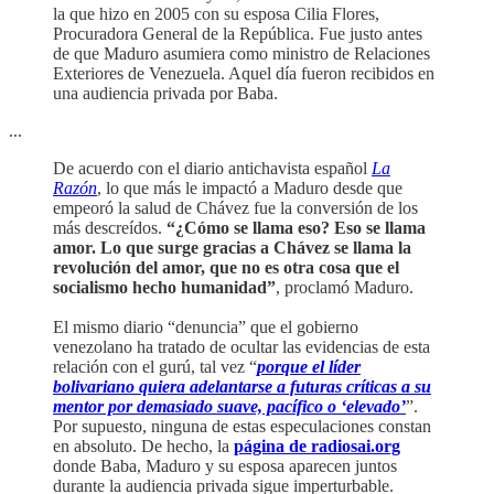
la que hizo en 2005 con su esposa Cilia Flores,
Procuradora General de la República. Fue justo antes
de que Maduro asumiera como ministro de Relaciones
Exteriores de Venezuela. Aquel día fueron recibidos en
una audiencia privada por Baba.
...
De acuerdo con el diario antichavista español
La
Razón
, lo que más le impactó a Maduro desde que
empeoró la salud de Chávez fue la conversión de los
más descreídos.
“¿Cómo se llama eso? Eso se llama
amor. Lo que surge gracias a Chávez se llama la
revolución del amor, que no es otra cosa que el
socialismo hecho humanidad”
, proclamó Maduro.
El mismo diario “denuncia” que el gobierno
venezolano ha tratado de ocultar las evidencias de esta
relación con el gurú, tal vez “
porque el líder
bolivariano quiera adelantarse a futuras críticas a su
mentor por demasiado suave, pacífico o ‘elevado’
”.
Por supuesto, ninguna de estas especulaciones constan
en absoluto. De hecho, la
página de radiosai.org
donde Baba, Maduro y su esposa aparecen juntos
durante la audiencia privada sigue imperturbable.