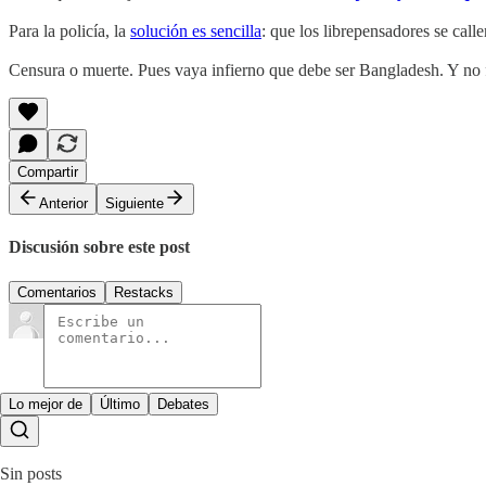
Para la policía, la
solución es sencilla
: que los librepensadores se calle
Censura o muerte. Pues vaya infierno que debe ser Bangladesh. Y no fa
Compartir
Anterior
Siguiente
Discusión sobre este post
Comentarios
Restacks
Lo mejor de
Último
Debates
Sin posts