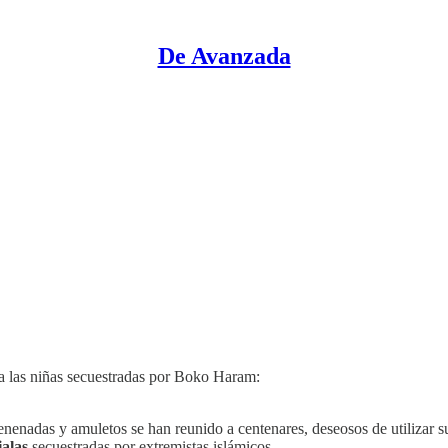
De Avanzada
a las niñas secuestradas por Boko Haram:
nenadas y amuletos se han reunido a centenares, deseosos de utilizar s
ialas
secuestradas por extremistas islámicos.