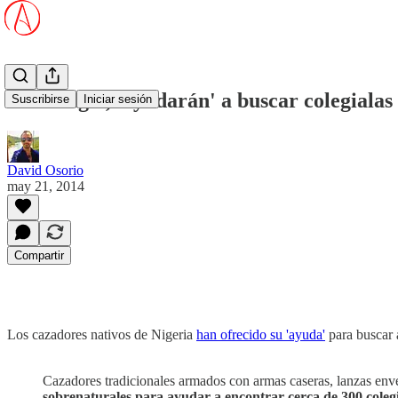
Con magia, 'ayudarán' a buscar colegialas
Suscribirse
Iniciar sesión
David Osorio
may 21, 2014
Compartir
Los cazadores nativos de Nigeria
han ofrecido su 'ayuda'
para buscar 
Cazadores tradicionales armados con armas caseras, lanzas enve
sobrenaturales para ayudar a encontrar cerca de 300 coleg