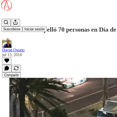
Musulmán atropelló 70 personas en Día de 
Suscribirse
Iniciar sesión
David Osorio
jul 15, 2016
Compartir