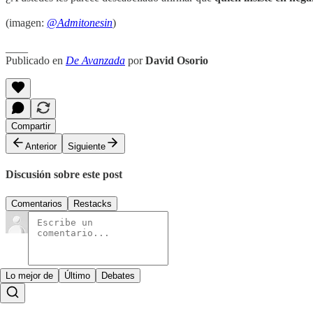
(imagen:
@Admitonesin
)
____
Publicado en
De Avanzada
por
David Osorio
Compartir
Anterior
Siguiente
Discusión sobre este post
Comentarios
Restacks
Lo mejor de
Último
Debates