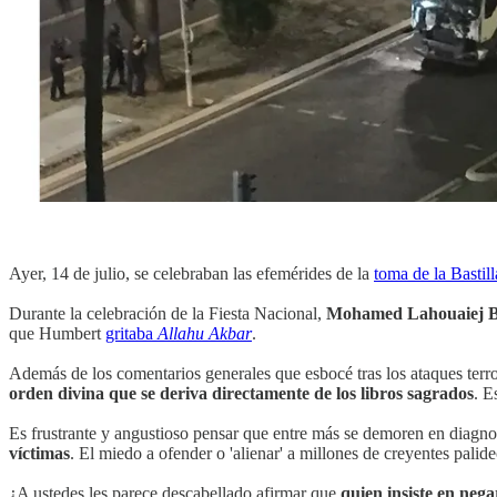
Ayer, 14 de julio, se celebraban las efemérides de la
toma de la Bastill
Durante la celebración de la Fiesta Nacional,
Mohamed Lahouaiej B
que Humbert
gritaba
Allahu Akbar
.
Además de los comentarios generales que esbocé tras los ataques terro
orden divina que se deriva directamente de los libros sagrados
. E
Es frustrante y angustioso pensar que entre más se demoren en diagno
víctimas
. El miedo a ofender o 'alienar' a millones de creyentes pali
¿A ustedes les parece descabellado afirmar que
quien insiste en nega