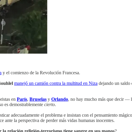
a
y el comienzo de la Revolución Francesa.
ouhlel
manejó un camión contra la multitud en Niza
dejando un saldo d
ristas en
París
,
Bruselas
y
Orlando
, no hay mucho más que decir — 
so es demostrablemente
cierto
.
sticar adecuadamente el problema e insistan con el pensamiento mágico
dece ante la perspectiva de perder más vidas humanas inocentes.
r la relación religión-terrorismo tiene sangre en sus manos
?