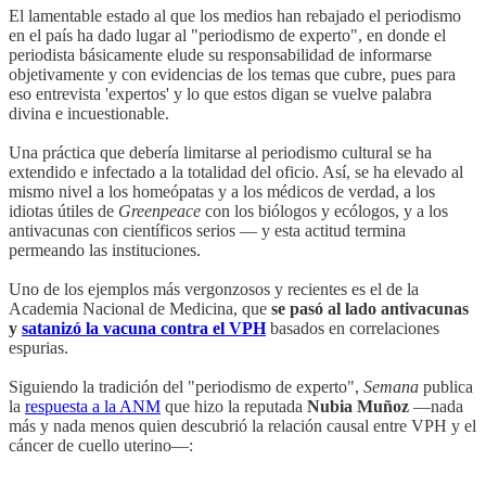
El lamentable estado al que los medios han rebajado el periodismo
en el país ha dado lugar al "periodismo de experto", en donde el
periodista básicamente elude su responsabilidad de informarse
objetivamente y con evidencias de los temas que cubre, pues para
eso entrevista 'expertos' y lo que estos digan se vuelve palabra
divina e incuestionable.
Una práctica que debería limitarse al periodismo cultural se ha
extendido e infectado a la totalidad del oficio. Así, se ha elevado al
mismo nivel a los homeópatas y a los médicos de verdad, a los
idiotas útiles de
Greenpeace
con los biólogos y ecólogos, y a los
antivacunas con científicos serios — y esta actitud termina
permeando las instituciones.
Uno de los ejemplos más vergonzosos y recientes es el de la
Academia Nacional de Medicina, que
se pasó al lado antivacunas
y
satanizó la vacuna contra el VPH
basados en correlaciones
espurias.
Siguiendo la tradición del "periodismo de experto",
Semana
publica
la
respuesta a la ANM
que hizo la reputada
Nubia Muñoz
—nada
más y nada menos quien descubrió la relación causal entre VPH y el
cáncer de cuello uterino—: