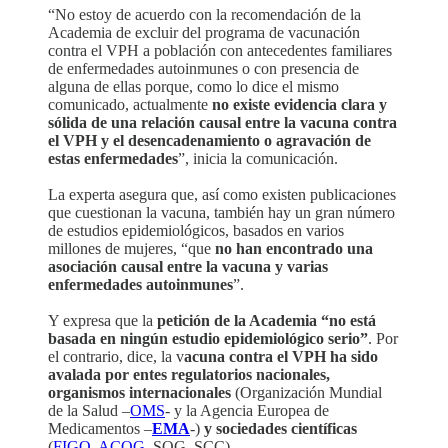
“No estoy de acuerdo con la recomendación de la
Academia de excluir del programa de vacunación
contra el VPH a población con antecedentes familiares
de enfermedades autoinmunes o con presencia de
alguna de ellas porque, como lo dice el mismo
comunicado, actualmente
no existe evidencia clara y
sólida de una relación causal entre la vacuna contra
el VPH y el desencadenamiento o agravación de
estas enfermedades
”, inicia la comunicación.
La experta asegura que, así como existen publicaciones
que cuestionan la vacuna, también hay un gran número
de estudios epidemiológicos, basados en varios
millones de mujeres, “que
no han encontrado una
asociación causal entre la vacuna y varias
enfermedades autoinmunes
”.
Y expresa que la
petición de la Academia “no está
basada en ningún estudio epidemiológico serio”
. Por
el contrario, dice, la v
acuna contra el VPH ha sido
avalada por entes regulatorios nacionales,
organismos internacionales
(Organización Mundial
de la Salud –
OMS
- y la Agencia Europea de
Medicamentos –
EMA
-)
y sociedades científicas
(
FIGO
,
ACOG
, SOG, SCC).