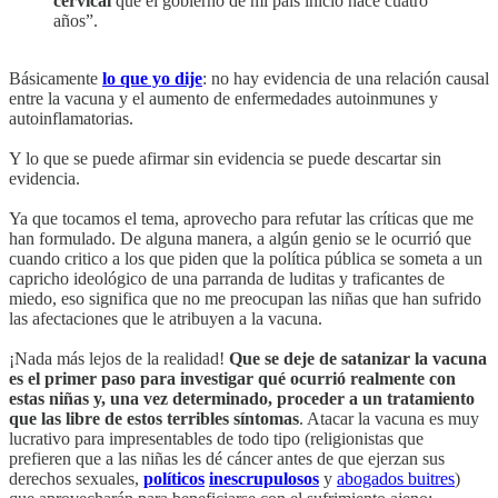
cervical
que el gobierno de mi país inició hace cuatro
años”.
Básicamente
lo que yo dije
: no hay evidencia de una relación causal
entre la vacuna y el aumento de enfermedades autoinmunes y
autoinflamatorias.
Y lo que se puede afirmar sin evidencia se puede descartar sin
evidencia.
Ya que tocamos el tema, aprovecho para refutar las críticas que me
han formulado. De alguna manera, a algún genio se le ocurrió que
cuando critico a los que piden que la política pública se someta a un
capricho ideológico de una parranda de luditas y traficantes de
miedo, eso significa que no me preocupan las niñas que han sufrido
las afectaciones que le atribuyen a la vacuna.
¡Nada más lejos de la realidad!
Que se deje de satanizar la vacuna
es el primer paso para investigar qué ocurrió realmente con
estas niñas y, una vez determinado, proceder a un tratamiento
que las libre de estos terribles síntomas
. Atacar la vacuna es muy
lucrativo para impresentables de todo tipo (religionistas que
prefieren que a las niñas les dé cáncer antes de que ejerzan sus
derechos sexuales,
políticos
inescrupulosos
y
abogados buitres
)