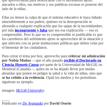
que aprovecharán para beneficiarse con el sufrimiento ajeno;
atacarlos a ellos, sus motivos y sus patéticas excusas es ponerse del
lado de la niñas.
Ellas no tienen la culpa de que el sistema educativo le haya fallado
miserablemente a sus padres, quienes en la desesperación se
aferrarán a cualquier explicación que los saque de la incertidumbre,
por más
incongruente y falsa
que sea esa explicación — eso es
comprensible. Pero lo que no es comprensible ni justificable es que
los carroñeros del sufrimiento ajeno se aprovechen de la situación y
que infecten con su peste instituciones públicas que deben velar por
el bienestar de los ciudadanos.
Para cerrar el tema por hoy, aprovecho para
reiterar mi admiración
por Nubia Muñoz
—que el año pasado
recibió el Doctorado en
Ciencia
Honoris Causa
por parte de la Universidad de McGill, en
Montreal (Canadá)—, quien no se ha dejado llevar por modas
absurdas que ponen en peligro la salud y la vida de niñas, sino que
se ha ceñido a la evidencia
. Ojalá los medios y los periodistas
siguieran su ejemplo.
(imagen:
McGill University
)
____
Publicado en
De Avanzada
por
David Osorio