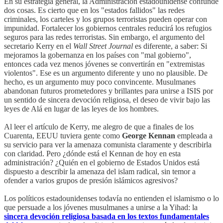
En su estrategia general, la Administración estadounidense confunde
dos cosas. Es cierto que en los "estados fallidos" las redes
criminales, los carteles y los grupos terroristas pueden operar con
impunidad. Fortalecer los gobiernos centrales reducirá los refugios
seguros para las redes terroristas. Sin embargo, el argumento del
secretario Kerry en el
Wall Street Journal
es diferente, a saber: Si
mejoramos la gobernanza en los países con "mal gobierno",
entonces cada vez menos jóvenes se convertirán en "extremistas
violentos". Ese es un argumento diferente y uno no plausible. De
hecho, es un argumento muy poco convincente. Musulmanes
abandonan futuros prometedores y brillantes para unirse a ISIS por
un sentido de sincera devoción religiosa, el deseo de vivir bajo las
leyes de Alá en lugar de las leyes de los hombres.
Al leer el artículo de Kerry, me alegro de que a finales de los
Cuarenta, EEUU tuviera gente como
George Kennan
empleada a
su servicio para ver la amenaza comunista claramente y describirla
con claridad. Pero ¿dónde está el Kennan de hoy en esta
administración? ¿Quién en el gobierno de Estados Unidos está
dispuesto a describir la amenaza del islam radical, sin temor a
ofender a varios grupos de presión islámicos agresivos?
Los políticos estadounidenses todavía no entienden el islamismo o lo
que persuade a los jóvenes musulmanes a unirse a la Yihad: la
sincera devoción religiosa basada en los textos fundamentales