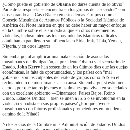
¿Cómo puede el gobierno de
Obama
no darse cuenta de lo obvio?
Parte de la respuesta se encuentra en los grupos de "asociados" con
o asesorando a la Casa Blanca en estos temas. Grupos como el
Consejo Musulmán de Asuntos Públicos o la Sociedad Islámica de
América del Norte insisten en que no debe haber un mayor enfoque
en la Cumbre sobre el islam radical que en otros movimientos
violentos, incluso mientras los movimientos islámicos radicales
continúan expandiendo su influencia en Siria, Irak, Libia, Yemen,
Nigeria, y en otros lugares.
Sin embargo, al amplificar una mala elección de asociados
musulmanes de divulgación, el presidente Obama y el secretario de
Estado,
John Kerry
han sostenido en los últimos días que las quejas
económicas, la falta de oportunidades, y los países con "mal
gobierno" son los culpables del éxito de grupos como ISIS en el
reclutamiento de musulmanes a su causa. Sin embargo, si esto fuera
cierto, ¿por qué tantos jóvenes musulmanes que viven en sociedades
con un excelente gobierno —Dinamarca, Países Bajos, Reino
Unido, Estados Unidos— bien se unen a ISIS o se involucran en la
violencia yihadista en sus propios países? ¿Por qué jóvenes
musulmanes con futuros profesionales prometedores emprenden el
camino de la Yihad?
Ni los socios de la Cumbre ni la Administración de Estados Unidos
pueden responder de manera efectiva a estas preguntas.