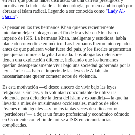
en MIT que podría haber disfrutado de una carrera prestigiosa y
lucrativa en la industria de la biotecnología, pero en cambio optó por
abrazar el islam radical, llegando a ser conocida como "
Lady Al-
Qaeda
".
O pensar en los tres hermanos Khan quienes recientemente
intentaron dejar Chicago con el fin de ir a vivir en Siria bajo el
imperio de ISIS. La hermana Khan, inteligente y estudiosa, había
planeado convertirse en médico. Los hermanos fueron interceptados
antes de que pudieran volar fuera del país, y los fiscales argumentan
que querían unirse a la yihad armada. Los abogados defensores
tienen una explicación diferente, indicando que los hermanos
querían desesperadamente vivir bajo una sociedad gobernada por la
ley islámica — bajo el imperio de las leyes de Allah, sin
necesariamente querer cometer actos de violencia.
Es esta motivación —el deseo sincero de vivir bajo las leyes
religiosas islámicas, y la voluntad concomitante de utilizar la
violencia para defender la tierra del islam y expandirla— la que ha
llevado a miles de musulmanes occidentales, muchos de ellos
jóvenes e inteligentes —y no los tantas veces descritos como
"perdedores"— a dejar un futuro profesional y económico cómodo
en Occidente con el fin de unirse a ISIS en circunstancias
complicadas.