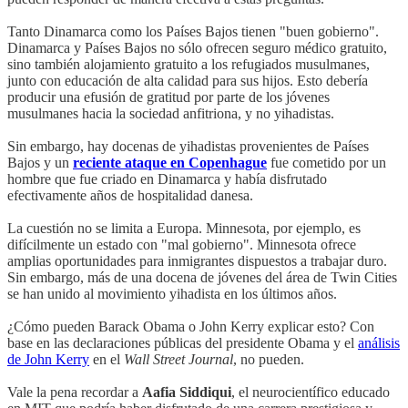
Tanto Dinamarca como los Países Bajos tienen "buen gobierno".
Dinamarca y Países Bajos no sólo ofrecen seguro médico gratuito,
sino también alojamiento gratuito a los refugiados musulmanes,
junto con educación de alta calidad para sus hijos. Esto debería
producir una efusión de gratitud por parte de los jóvenes
musulmanes hacia la sociedad anfitriona, y no yihadistas.
Sin embargo, hay docenas de yihadistas provenientes de Países
Bajos y un
reciente ataque en Copenhague
fue cometido por un
hombre que fue criado en Dinamarca y había disfrutado
efectivamente años de hospitalidad danesa.
La cuestión no se limita a Europa. Minnesota, por ejemplo, es
difícilmente un estado con "mal gobierno". Minnesota ofrece
amplias oportunidades para inmigrantes dispuestos a trabajar duro.
Sin embargo, más de una docena de jóvenes del área de Twin Cities
se han unido al movimiento yihadista en los últimos años.
¿Cómo pueden Barack Obama o John Kerry explicar esto? Con
base en las declaraciones públicas del presidente Obama y el
análisis
de John Kerry
en el
Wall Street Journal
, no pueden.
Vale la pena recordar a
Aafia Siddiqui
, el neurocientífico educado