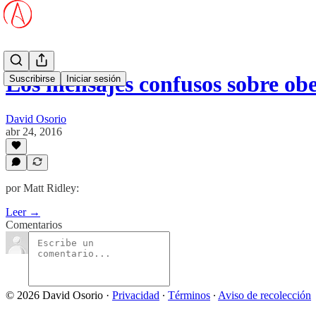
Los mensajes confusos sobre o
Suscribirse
Iniciar sesión
David Osorio
abr 24, 2016
por Matt Ridley:
Leer →
Comentarios
© 2026 David Osorio
·
Privacidad
∙
Términos
∙
Aviso de recolección