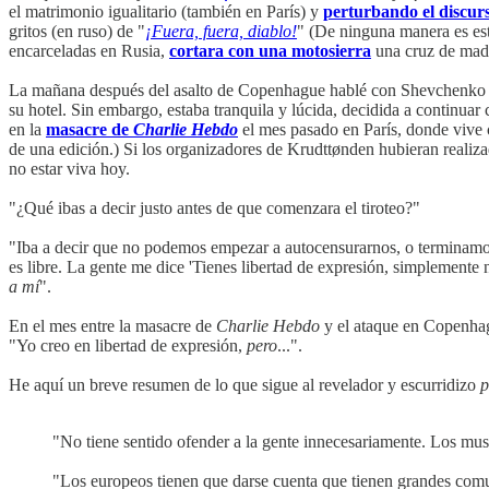
el matrimonio igualitario (también en París) y
perturbando el discur
gritos (en ruso) de "
¡Fuera, fuera, diablo!
" (De ninguna manera es est
encarceladas en Rusia,
cortara con una motosierra
una cruz de made
La mañana después del asalto de Copenhague hablé con Shevchenko
su hotel. Sin embargo, estaba tranquila y lúcida, decidida a continua
en la
masacre de
Charlie Hebdo
el mes pasado en París, donde vive c
de una edición.) Si los organizadores de Krudttønden hubieran realizado
no estar viva hoy.
"¿Qué ibas a decir justo antes de que comenzara el tiroteo?"
"Iba a decir que no podemos empezar a autocensurarnos, o terminamos c
es libre. La gente me dice 'Tienes libertad de expresión, simplemente 
a mí
".
En el mes entre la masacre de
Charlie Hebdo
y el ataque en Copenhagu
"Yo creo en libertad de expresión,
pero
...".
He aquí un breve resumen de lo que sigue al revelador y escurridizo
p
"No tiene sentido ofender a la gente innecesariamente. Los mus
"Los europeos tienen que darse cuenta que tienen grandes comu