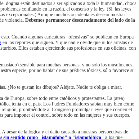
 del dogma están destinados a ser aplicados a toda la humanidad, choca
problemas confiando en la razón, el consenso y la ley. (Sí, las leyes
casos excepcionales.) Aunque muchos occidentales desean mostrar
de violencia.
Debemos permanecer descaradamente del lado de la
 esto. Cuando algunas caricaturas "ofensivas" se publican en Europa
s
en los reportes que siguen. Y que nadie olvide que ni los artistas de
rbios. Ellos estaban ejerciendo sus profesiones en sus oficinas, con
demasiado) sensible para muchas personas, y no sólo los musulmanes.
estra especie, por no hablar de sus prédicas tóxicas, sólo favorece su
as. ¿No te gustan los dibujos? Aléjate. Nadie te obliga a mirar.
sa de Europa, sobre todo entre católicos y protestantes. La (atea)
Católica tenía en el país. Los Padres Fundadores sabían muy bien cómo
de religión, prohibiéndole al Congreso promulgar leyes que coarten el
s para imponer el control, sobre todo en las mujeres y sus cuerpos,
 A pesar de la lógica y el daño causado a nuestras perspectivas de
os sin sentido como "islamófobo" o "islamofóbico"
a los que