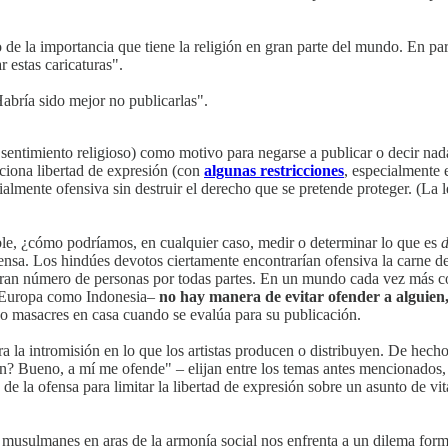
de la importancia que tiene la religión en gran parte del mundo. En part
estas caricaturas".
abría sido mejor no publicarlas".
 sentimiento religioso) como motivo para negarse a publicar o decir nad
rciona libertad de expresión (con
algunas restricciones
, especialmente e
cialmente ofensiva sin destruir el derecho que se pretende proteger. (La
le, ¿cómo podríamos, en cualquier caso, medir o determinar lo que es
d
ensa. Los hindúes devotos ciertamente encontrarían ofensiva la carne de 
gran número de personas por todas partes. En un mundo cada vez más con
e Europa como Indonesia–
no hay manera de evitar ofender a alguien,
as o masacres en casa cuando se evalúa para su publicación.
ra la intromisión en lo que los artistas producen o distribuyen. De hech
n? Bueno, a mí me ofende" – elijan entre los temas antes mencionados,
e la ofensa para limitar la libertad de expresión sobre un asunto de vi
os musulmanes en aras de la armonía social nos enfrenta a un dilema for