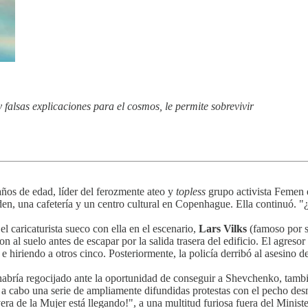
 falsas explicaciones para el cosmos, le permite sobrevivir
años de edad, líder del ferozmente ateo y
topless
grupo activista Femen e
nden, una cafetería y un centro cultural en Copenhague. Ella continuó. "
 el caricaturista sueco con ella en el escenario,
Lars Vilks
(famoso por s
on al suelo antes de escapar por la salida trasera del edificio. El agre
, e hiriendo a otros cinco. Posteriormente, la policía derribó al asesino
e habría regocijado ante la oportunidad de conseguir a Shevchenko, tambi
o a cabo una serie de ampliamente difundidas protestas con el pecho de
ra de la Mujer está llegando!", a una multitud furiosa fuera del Minist