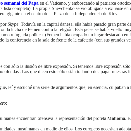
so semanal del Papa
en el Vaticano, y emboscando al patriarca ortodox
a lista completa). La propia Shevchenko se vio obligada a exiliarse en 
ra gigante en el centro de la Plaza de la Independencia de Kiev.
 por
Skype
. Todavía en la capital danesa, ella había pasado gran parte 
r con la lucha de Femen contra la religión. Esta pelea se había vuelto 
omo refugiada política. (Femen había ocupado un lugar destacado en las p
 la conferencia en la sala de frente de la cafetería (con sus grandes ven
on sólo la ilusión de libre expresión. Si tenemos libre expresión sólo
no ofendas'. Los que dicen esto sólo están tratando de apagar nuestras 
e, leí y escuché una serie de argumentos que, en esencia, culpaban a 
ero
:
ulmanes encuentran ofensiva la representación del profeta
Mahoma
. E
nidades musulmanas en medio de ellos. Los europeos necesitan adaptars