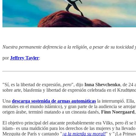
Nuestra permanente deferencia a la religión, a pesar de su toxicidad y
por
Jeffrey Tayler
:
"Sí, es la libertad de expresión,
pero
", dijo
Inna Shevchenko
, de 24 
sobre arte, blasfemia y libertad de expresión celebrada en el Krudttø
Una
descarga sostenida de armas automáticas
la interrumpió. Ella,
mortales en el mundo islámico), y gran parte de la audiencia se arrojar
origen árabe, terminó matando a un cineasta danés,
Finn Noergaard
El objetivo principal del atacante probablemente era Vilks, pero él s
islam– es una maldición para los derechos de las mujeres y ha llevad
Mezquita de París y cantando "
¡a la mierda su moral!
" y "¡La Primave