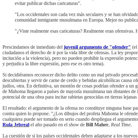
evitar publicar dichas caricaturas".
"Los occidentales son cada vez más seculares y se han olvidado 
comunidad inmigrante musulmana en Europa. Mejor no publicar 
"¿Viste realmente esas caricaturas? Realmente eran ofensivas. H
Prescindamos de inmediato del
juvenil argumento de "ofender"
(el
ciudadanos el derecho de ir por la vida libre de ofensas. La ley propo
incitación a la violencia), pero no pueden prohibir la expresión poten
y perjudica la libre expresión, pero ese es otro tema).
Si decidiéramos reconocer dicho delito como un mal privado procesab
descubiertas y servir de carne de cerdo y bebidas alcohólicas causa of
judíos, otra. En definitiva, un montón de cosas podrían ofender a un 
de Mahoma llegaron a países de mayoría musulmana tan distantes d
potencial de una obra para incitar rabietas genocidas en tierras lejan
El resultado: el argumento de la ofensa no constituye ninguna base pa
contra quien lo propone. "¿Los dibujos del profeta Mahoma le ofende
cualquiera puede ser tomado en serio cuando despliegua el argumento d
Rula Jebreal
el año pasado en el
show
de
Bill Maher
,
Real Time
.
La cuestión de si los países occidentales deben adaptarse a los nuev