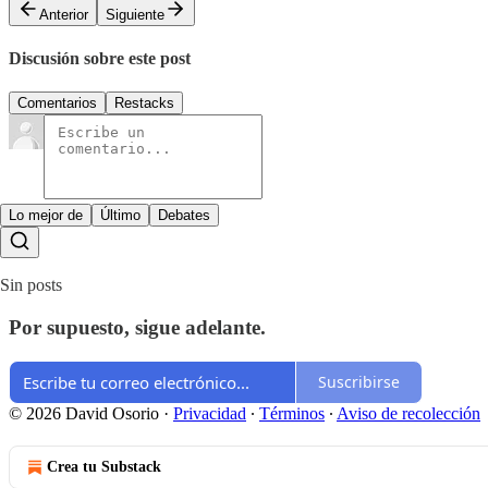
Anterior
Siguiente
Discusión sobre este post
Comentarios
Restacks
Lo mejor de
Último
Debates
Sin posts
Por supuesto, sigue adelante.
Suscribirse
© 2026 David Osorio
·
Privacidad
∙
Términos
∙
Aviso de recolección
Crea tu Substack