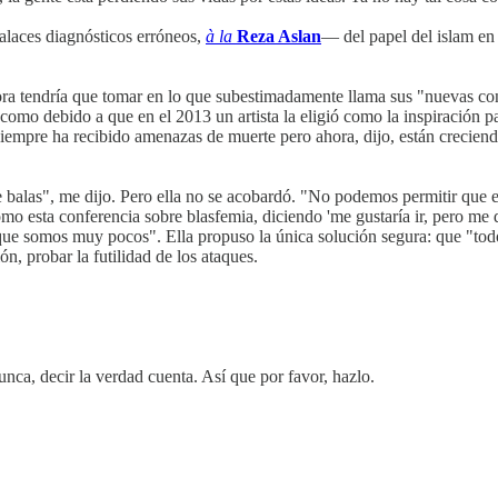
falaces diagnósticos erróneos,
à la
Reza Aslan
— del papel del islam en
a tendría que tomar en lo que subestimadamente llama sus "nuevas cond
como debido a que en el 2013 un artista la eligió como la inspiración pa
 siempre ha recibido amenazas de muerte pero ahora, dijo, están crecien
balas", me dijo. Pero ella no se acobardó. "No podemos permitir que e
como esta conferencia sobre blasfemia, diciendo 'me gustaría ir, pero m
ue somos muy pocos". Ella propuso la única solución segura: que "todo
ión, probar la futilidad de los ataques.
unca, decir la verdad cuenta. Así que por favor, hazlo.