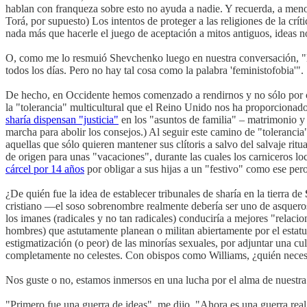
hablan con franqueza sobre esto no ayuda a nadie. Y recuerda, a men
Torá, por supuesto) Los intentos de proteger a las religiones de la cr
nada más que hacerle el juego de aceptación a mitos antiguos, ideas
O, como me lo resmuió Shevchenko luego en nuestra conversación, "N
todos los días. Pero no hay tal cosa como la palabra 'feministofobia'".
De hecho, en Occidente hemos comenzado a rendirnos y no sólo por cre
la "tolerancia" multicultural que el Reino Unido nos ha proporcionado
sharía dispensan "justicia"
en los "asuntos de familia" – matrimonio y 
marcha para abolir los consejos.) Al seguir este camino de "tolerancia
aquellas que sólo quieren mantener sus clítoris a salvo del salvaje rit
de origen para unas "vacaciones", durante las cuales los carniceros loc
cárcel por 14 años
por obligar a sus hijas a un "festivo" como ese per
¿De quién fue la idea de establecer tribunales de sharía en la tierra de
cristiano —el soso sobrenombre realmente debería ser uno de asquer
los imanes (radicales y no tan radicales) conduciría a mejores "relacio
hombres) que astutamente planean o militan abiertamente por el estatus
estigmatización (o peor) de las minorías sexuales, por adjuntar una c
completamente no celestes. Con obispos como Williams, ¿quién nece
Nos guste o no, estamos inmersos en una lucha por el alma de nuestra 
"Primero fue una guerra de ideas", me dijo. "Ahora es una guerra real,