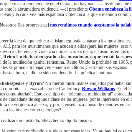
os que creas solemnemente en el Corán, no hay nada —absolutamente na
ítica ante la abrumadora evidencia —el presidente
Obama encabeza la li
 nocivas y la cada vez más espantosa violencia a la que a menudo condu
osotros [los progresistas]
nos rendimos cuando aceptamos la palabr
er la idea de que criticar al islam equivale a atacar a los musulmane
. Allí, para los musulmanes que acuden a ellos (para las mujeres, esto
divorcio, herencia y violencia doméstica. Es decir, en asuntos en los q
",
Reino Unido ha denigrado a las musulmanas que tenían la esper
ual de la mutilación genital femenina. Reino Unido la prohibió en 1985, p
ales se ponen a trabajar cercenando el clítoris y serrando sus vaginas —
o, hasta ahora, nadie ha sido condenado. La práctica continúa.
Shakespeare
y
Byron
? No fueron musulmanes enojados por haber sido
oso oprobio— el exarzobispo de Canterbury,
Rowan Williams
. En el 
nes comunitarias". Este es el tipo de "tolerancia multicultural" apreciad
 de ciudadana de segunda clase de las mujeres, por la injerencia en el d
ultura de vergüenza al sexo, y por la enseñanza-abuso de menores en las
sita a los imanes como enemigos?
civilización ilustrada. Shevchenko dijo lo mismo.
 la gente está perdiendo sus vidas por estas ideas. Ya no hay tal cosa 