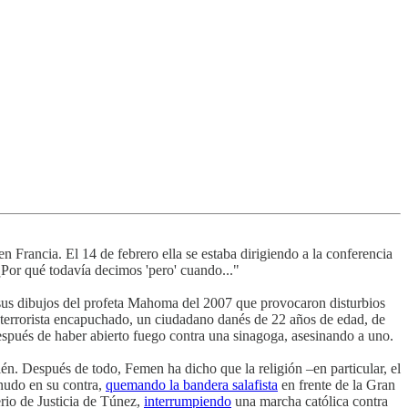
n Francia. El 14 de febrero ella se estaba dirigiendo a la conferencia
¿Por qué todavía decimos 'pero' cuando..."
us dibujos del profeta Mahoma del 2007 que provocaron disturbios
sor terrorista encapuchado, un ciudadano danés de 22 años de edad, de
 después de haber abierto fuego contra una sinagoga, asesinando a uno.
én. Después de todo, Femen ha dicho que la religión –en particular, el
snudo en su contra,
quemando la bandera salafista
en frente de la Gran
erio de Justicia de Túnez,
interrumpiendo
una marcha católica contra