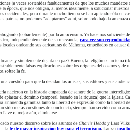
icciones (a veces sostenidas fanáticamente) de que los muchos mandatos
de la época, que nos obligan, al menos idealmente, a solucionar nuestros 
íses occidentales, pero durante mucho tiempo se han aplicado sólo en 
as patrias, no podemos "adaptarnos" aquí, sobre todo bajo la amenaza 
abogando (cobardemente) por la autocensura. Ya hacemos suficiente de
ístico, independientemente de su relevancia,
rara vez son reproducida
locales ondeando sus caricaturas de Mahoma, empeñados en causar distu
ulmanes y simplemente dejarla en paz? Bueno, la religión es un tema (
ostrablemente falsas explicaciones sobre los orígenes del cosmos y de nu
a sobre la fe
.
na cuestión para que la decidan los artistas, sus editores y sus audienci
rla nacieron en la historia empapada de sangre de la guerra interreligio
 de aplastar el dominio (temporal, basado en la riqueza) que la Iglesia 
mera Enmienda garantiza tanto la libertad de expresión como la libertad 
han sido meras cuestiones de conciencia; siempre han servido como arma
 llave o, mejor aún, eliminarse.
cado nuestro discurso sobre los asuntos de
Charlie Hebdo
y Lars Vilks.
m — la
fe de mayor inspiración hoy para el terrorismo
. Lanzar
insult