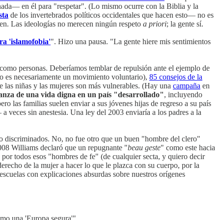
da— en él para "respetar". (Lo mismo ocurre con la Biblia y la
sta
de los invertebrados políticos occidentales que hacen esto— no es
cen. Las ideologías no merecen ningún respeto
a priori
; la gente sí.
a 'islamofobia'
". Hizo una pausa. "La gente hiere mis sentimientos
s como personas. Deberíamos temblar de repulsión ante el ejemplo de
 no es necesariamente un movimiento voluntario),
85 consejos de la
ue las niñas y las mujeres son más vulnerables. (Hay una
campaña
en
anza de una vida digna en un país "desarrollado"
, incluyendo
ero las familias suelen enviar a sus jóvenes hijas de regreso a su país
 a veces sin anestesia. Una ley del 2003 enviaría a los padres a la
 discriminados. No, no fue otro que un buen "hombre del clero"
2008 Williams declaró que un repugnante "
beau geste
" como este hacia
a por todos esos "hombres de fe" (de cualquier secta, y quiero decir
erecho de la mujer a hacer lo que le plazca con su cuerpo, por la
 escuelas con explicaciones absurdas sobre nuestros orígenes
como una 'Europa segura'".