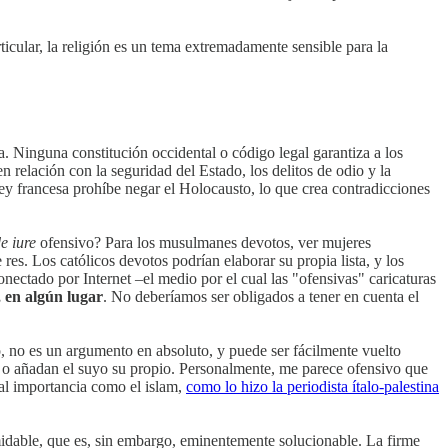
icular, la religión es un tema extremadamente sensible para la
a. Ninguna constitución occidental o código legal garantiza a los
n relación con la seguridad del Estado, los delitos de odio y la
 ley francesa prohíbe negar el Holocausto, lo que crea contradicciones
e iure
ofensivo? Para los musulmanes devotos, ver mujeres
res. Los católicos devotos podrían elaborar su propia lista, y los
ectado por Internet –el medio por el cual las "ofensivas" caricaturas
 en algún lugar
. No deberíamos ser obligados a tener en cuenta el
o, no es un argumento en absoluto, y puede ser fácilmente vuelto
 o añadan el suyo su propio. Personalmente, me parece ofensivo que
tal importancia como el islam,
como lo hizo la periodista ítalo-palestina
midable, que es, sin embargo, eminentemente solucionable. La firme