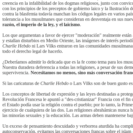
creencia en la infalibilidad de los dogmas religiosos, junto con conv
con los principios de los preceptos de gobierno laico y la Ilustración 
contra la blasfemia todavía manchan los códigos legales en varios pa
tolerancia a los musulmanes que consideran en desventaja en sus nuev
razón, el imperio de la ley, y el laicismo
.
Los que argumentan a favor de ejercer "moderación" realmente están 
y estallan disturbios en Medio Oriente, las imágenes de interés period
Charlie Hebdo
ni Lars Vilks entraron en las comunidades musulmanas 
todo el derecho legal de hacerlo.
¿Deberíamos admitir lo delicada que es la fe como tema para los mus
Nuestra duradera deferencia a todas las religiones, a pesar de sus dem
supervivencia.
Necesitamos no menos, sino más conversación franc
Si las caricaturas de
Charlie Hebdo
o Lars Vilks son de buen gusto es u
Los conceptos de libertad de expresión y las leyes destinadas a protege
Revolución Francesa le apuntó a "des-cristianizar" Francia con el fin
el Estado podía usar la religión contra el pueblo; por lo tanto, la Pri
ejercicio de cualquiera de las dos. Las religiones abrahámicas nunca 
las minorías sexuales y la educación. Las armas deben mantenerse bajo
Un exceso de pensamiento descuidado y verborrea aturdida ha compli
autoconservación, evitamos las conversaciones francas sobre el isla