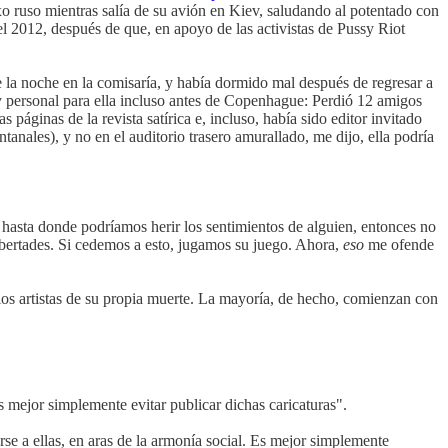
o ruso mientras salía de su avión en Kiev, saludando al potentado con
el 2012, después de que, en apoyo de las activistas de Pussy Riot
de la noche en la comisaría, y había dormido mal después de regresar a
muy personal para ella incluso antes de Copenhague: Perdió 12 amigos
áginas de la revista satírica e, incluso, había sido editor invitado
tanales), y no en el auditorio trasero amurallado, me dijo, ella podría
 hasta donde podríamos herir los sentimientos de alguien, entonces no
libertades. Si cedemos a esto, jugamos su juego. Ahora,
eso
me ofende
los artistas de su propia muerte. La mayoría, de hecho, comienzan con
s mejor simplemente evitar publicar dichas caricaturas".
e a ellas, en aras de la armonía social. Es mejor simplemente