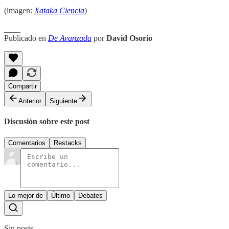
(imagen:
Xataka Ciencia
)
____
Publicado en
De Avanzada
por
David Osorio
Compartir
Anterior
Siguiente
Discusión sobre este post
Comentarios
Restacks
Lo mejor de
Último
Debates
Sin posts