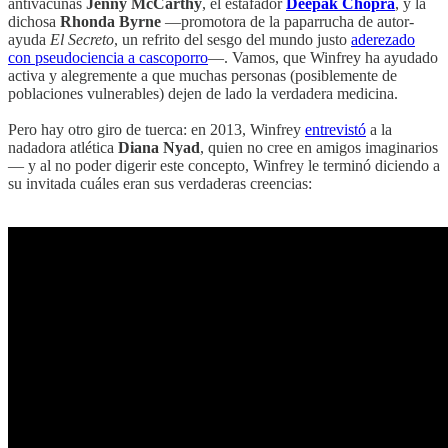
antivacunas
Jenny McCarthy
, el estafador
Deepak Chopra
, y la
dichosa
Rhonda Byrne
—promotora de la paparrucha de autor-
ayuda
El Secreto
, un refrito del sesgo del mundo justo
aderezado
con pseudociencia a cascoporro
—. Vamos, que Winfrey ha ayudado
activa y alegremente a que muchas personas (posiblemente de
poblaciones vulnerables) dejen de lado la verdadera medicina.
Pero hay otro giro de tuerca: en 2013, Winfrey
entrevistó
a la
nadadora atlética
Diana Nyad
, quien no cree en amigos imaginarios
— y al no poder digerir este concepto, Winfrey le terminó diciendo a
su invitada cuáles eran sus verdaderas creencias: