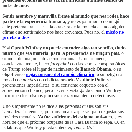
presiones evolutivas de la sabana africana durante cientos de
miles de años
.
Sentir asombro y maravilla frente al mundo que nos rodea hace
parte de la experiencia humana
, y no es patrimonio de ningún
ente preternatural — esta la otra cara de la moneda cuando alguien
afirma que sentir miedo nos hace creyentes. Pues no, el
miedo no
prueba a dios
.
Y
si Oprah Winfrey no puede entender algo tan sencillo, dudo
mucho que sea material para la presidencia de ningún país
, o
siquiera de una junta de acción comunal. Uno no puede,
concienzudamente, hacer
facepalm!
con las teorías conspiranóicas
de Trump sobre el lugar de nacimiento de
Barack Obama
, o su
oligofrénico
negacionismo del cambio climático
, o su peligrosa
mojada de
panties
con el dictadorzuelo
Vladimir Putin
y sus
pretensiones imperialistas, o su constante coqueteo con el
supremacismo blanco, pero hacer la vista gorda cuando Winfrey
incurre en los mismos procesos de razonamiento defectuosos.
Uno simplemente no le dice a las personas cuáles son sus
'verdaderas' creencias, por muy incapaz que sea para reajustar sus
modelos mentales.
Ya fue suficiente del estigma anti-ateo
, y es
hora de que el próximo ocupante de la Casa Blanca lo sepa. O, en
palabras que Winfrey pueda entender,
Time's Up!