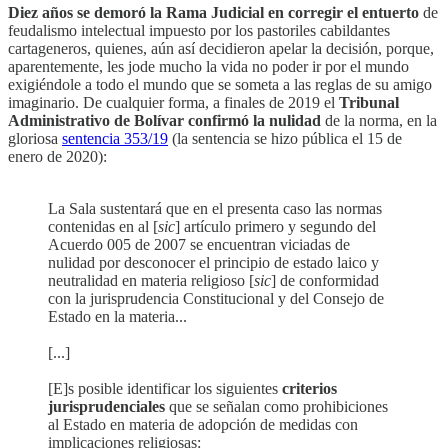
Diez años se demoró la Rama Judicial en corregir el entuerto
de
feudalismo intelectual impuesto por los pastoriles cabildantes
cartageneros, quienes, aún así decidieron apelar la decisión, porque,
aparentemente, les jode mucho la vida no poder ir por el mundo
exigiéndole a todo el mundo que se someta a las reglas de su amigo
imaginario. De cualquier forma, a finales de 2019 el
Tribunal
Administrativo de Bolívar confirmó la nulidad
de la norma, en la
gloriosa
sentencia 353/19
(la sentencia se hizo pública el 15 de
enero de 2020):
La Sala sustentará que en el presenta caso las normas
contenidas en al [
sic
] artículo primero y segundo del
Acuerdo 005 de 2007 se encuentran viciadas de
nulidad por desconocer el principio de estado laico y
neutralidad en materia religioso [
sic
] de conformidad
con la jurisprudencia Constitucional y del Consejo de
Estado en la materia...
[...]
[E]s posible identificar los siguientes
criterios
jurisprudenciales
que se señalan como prohibiciones
al Estado en materia de adopción de medidas con
implicaciones religiosas: