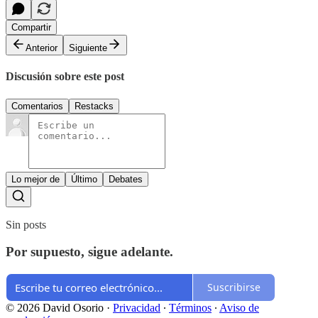
Compartir
Anterior
Siguiente
Discusión sobre este post
Comentarios
Restacks
Lo mejor de
Último
Debates
Sin posts
Por supuesto, sigue adelante.
Suscribirse
© 2026 David Osorio
·
Privacidad
∙
Términos
∙
Aviso de