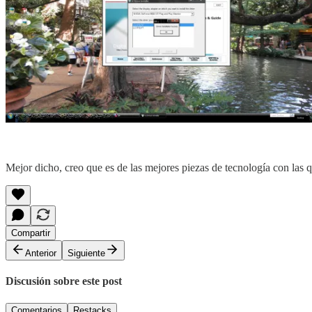
Mejor dicho, creo que es de las mejores piezas de tecnología con las
Compartir
Anterior
Siguiente
Discusión sobre este post
Comentarios
Restacks