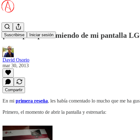
¡Otro post presumiendo de mi pantalla LG
Suscribirse
Iniciar sesión
David Osorio
mar 30, 2013
Compartir
En mi
primera reseña
, les había comentado lo mucho que me ha gus
Primero, el momento de abrir la pantalla y estrenarla: