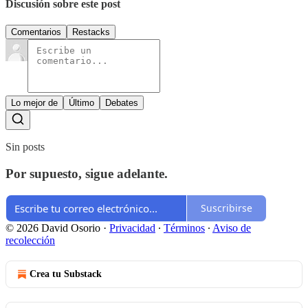
Discusión sobre este post
Comentarios
Restacks
Lo mejor de
Último
Debates
Sin posts
Por supuesto, sigue adelante.
Suscribirse
© 2026 David Osorio
·
Privacidad
∙
Términos
∙
Aviso de
recolección
Crea tu Substack