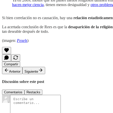
Ya en 2009, mostré que los países menos religiosos también er
hacen mejor ciencia
, tienen menos desigualdad y
otros problem
Si bien correlación no es causación, hay una
relación estadísticament
La acertada conclusión de Rees es que la
desaparición de la religión
tan deseable después de todo.
(imagen:
Pexels
)
Compartir
Anterior
Siguiente
Discusión sobre este post
Comentarios
Restacks