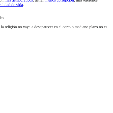
son
más democráticos
, tienen
menos corrupción
, más teléfonos,
calidad de vida
.
les.
 la religión no vaya a desaparecer en el corto o mediano plazo no es