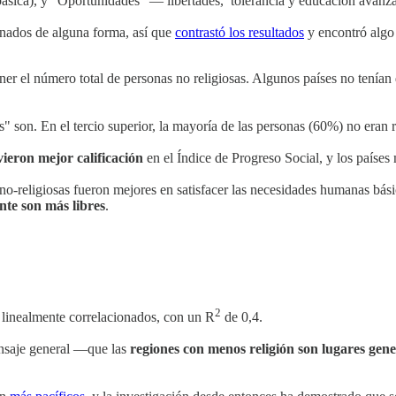
sica), y "Oportunidades" — libertades, tolerancia y educación avanz
onados de alguna forma, así que
contrastó los resultados
y encontró algo 
ner el número total de personas no religiosas. Algunos países no tenían
s" son. En el tercio superior, la mayoría de las personas (60%) no eran 
vieron mejor calificación
en el Índice de Progreso Social, y los países 
 no-religiosas fueron mejores en satisfacer las necesidades humanas bási
nte son más libres
.
2
 linealmente correlacionados, con un R
de 0,4.
mensaje general —que las
regiones con menos religión son lugares gen