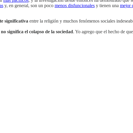
an
más pacíficos
, y la investigación desde entonces ha demostrado que 
as
y, en general, son un poco
menos disfuncionales
y tienen una
mejor 
e significativa
entre la religión y muchos fenómenos sociales indeseab
 no significa el colapso de la sociedad
. Yo agrego que el hecho de que