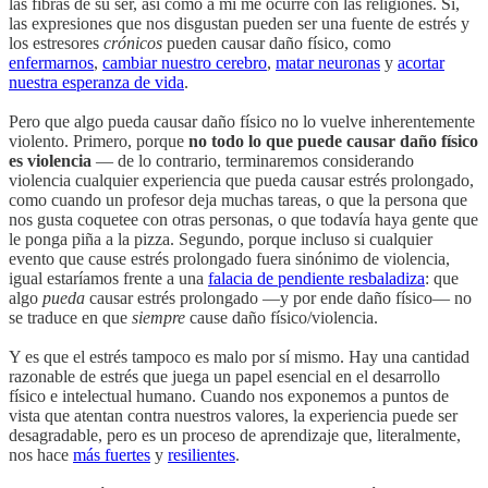
las fibras de su ser, así como a mí me ocurre con las religiones. Sí,
las expresiones que nos disgustan pueden ser una fuente de estrés y
los estresores
crónicos
pueden causar daño físico, como
enfermarnos
,
cambiar nuestro cerebro
,
matar neuronas
y
acortar
nuestra esperanza de vida
.
Pero que algo pueda causar daño físico no lo vuelve inherentemente
violento. Primero, porque
no todo lo que puede causar daño físico
es violencia
— de lo contrario, terminaremos considerando
violencia cualquier experiencia que pueda causar estrés prolongado,
como cuando un profesor deja muchas tareas, o que la persona que
nos gusta coquetee con otras personas, o que todavía haya gente que
le ponga piña a la pizza. Segundo, porque incluso si cualquier
evento que cause estrés prolongado fuera sinónimo de violencia,
igual estaríamos frente a una
falacia de pendiente resbaladiza
: que
algo
pueda
causar estrés prolongado —y por ende daño físico— no
se traduce en que
siempre
cause daño físico/violencia.
Y es que el estrés tampoco es malo por sí mismo. Hay una cantidad
razonable de estrés que juega un papel esencial en el desarrollo
físico e intelectual humano. Cuando nos exponemos a puntos de
vista que atentan contra nuestros valores, la experiencia puede ser
desagradable, pero es un proceso de aprendizaje que, literalmente,
nos hace
más fuertes
y
resilientes
.