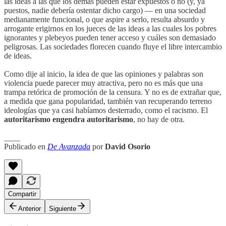
las ideas a las que los demás pueden estar expuestos o no (y, ya
puestos, nadie debería ostentar dicho cargo) — en una sociedad
medianamente funcional, o que aspire a serlo, resulta absurdo y
arrogante erigirnos en los jueces de las ideas a las cuales los pobres
ignorantes y plebeyos pueden tener acceso y cuáles son demasiado
peligrosas. Las sociedades florecen cuando fluye el libre intercambio
de ideas.
Como dije al inicio, la idea de que las opiniones y palabras son
violencia puede parecer muy atractiva, pero no es más que una
trampa retórica de promoción de la censura. Y no es de extrañar que,
a medida que gana popularidad, también van recuperando terreno
ideologías que ya casi habíamos desterrado, como el racismo. El
autoritarismo engendra autoritarismo
, no hay de otra.
____
Publicado en
De Avanzada
por
David Osorio
Compartir
Anterior
Siguiente