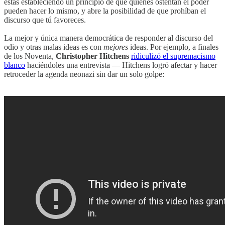
estás estableciendo un principio de que quienes ostentan el poder
pueden hacer lo mismo, y abre la posibilidad de que prohíban el
discurso que tú favoreces.
La mejor y única manera democrática de responder al discurso del
odio y otras malas ideas es con
mejores
ideas. Por ejemplo, a finales
de los Noventa,
Christopher Hitchens
ridiculizó el supremacismo
blanco
haciéndoles una entrevista — Hitchens logró afectar y hacer
retroceder la agenda neonazi sin dar un solo golpe: