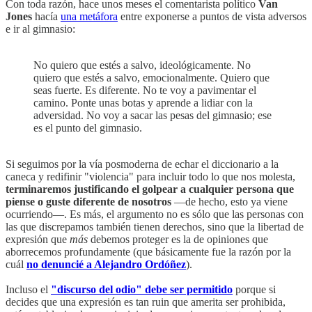
Con toda razón, hace unos meses el comentarista político
Van
Jones
hacía
una metáfora
entre exponerse a puntos de vista adversos
e ir al gimnasio:
No quiero que estés a salvo, ideológicamente. No
quiero que estés a salvo, emocionalmente. Quiero que
seas fuerte. Es diferente. No te voy a pavimentar el
camino. Ponte unas botas y aprende a lidiar con la
adversidad. No voy a sacar las pesas del gimnasio; ese
es el punto del gimnasio.
Si seguimos por la vía posmoderna de echar el diccionario a la
caneca y redifinir "violencia" para incluir todo lo que nos molesta,
terminaremos justificando el golpear a cualquier persona que
piense o guste diferente de nosotros
—de hecho, esto ya viene
ocurriendo—. Es más, el argumento no es sólo que las personas con
las que discrepamos también tienen derechos, sino que la libertad de
expresión que
más
debemos proteger es la de opiniones que
aborrecemos profundamente (que básicamente fue la razón por la
cuál
no denuncié a Alejandro Ordóñez
).
Incluso el
"discurso del odio" debe ser permitido
porque si
decides que una expresión es tan ruin que amerita ser prohibida,