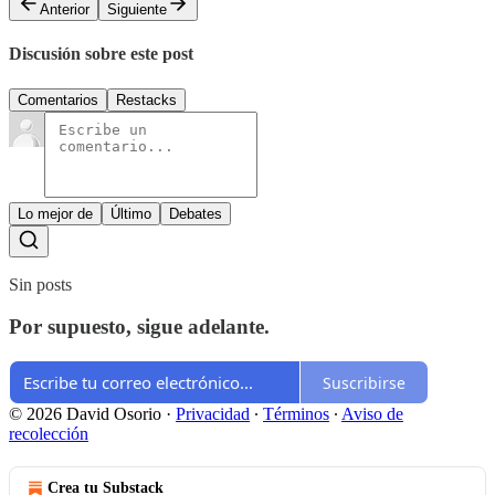
Anterior
Siguiente
Discusión sobre este post
Comentarios
Restacks
Lo mejor de
Último
Debates
Sin posts
Por supuesto, sigue adelante.
Suscribirse
© 2026 David Osorio
·
Privacidad
∙
Términos
∙
Aviso de
recolección
Crea tu Substack