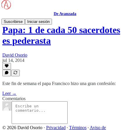
De Avanzada
Suscribirse
Iniciar sesión
Papa: 1 de cada 50 sacerdotes
es pederasta
David Osorio
jul 14, 2014
Este fin de semana el papa Francisco hizo una gran confesión:
Leer →
Comentarios
© 2026 David Osorio
·
Privacidad
∙
Términos
∙
Aviso de