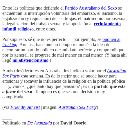
Entre las políticas que defiende el
Partido Australiano del Sexo
se
encuentran la interrupción voluntaria del embarazo, el laicismo, la
legalización (y regulación) de las drogas, el matrimonio homosexual,
la legalización del trabajo sexual y la oposición al
reclutamiento
infantil religioso
, entre otras.
Por supuesto, sé que no es perfecto — por ejemplo, se
oponen al
fracking
. Aún así, hace mucho tiempo renuncié a la idea de
encontrar un partido político o candidato perfecto y comprendí que,
por lo general, se progresa de mal menor en mal menor. (Y hasta ahí
llegó
mi abstencionismo
.)
A mis (dos) lectores en Australia, los invito a votar por el
Australian
Sex Party
esta semana. Es de lo mejor que se puede hacer para
erosionar y socavar la influencia de la religión en la política pública
— y, vamos, ¿qué tanto hay que pensarlo? ¡Es un
partido que está
a favor
del sexo
! Tampoco es que sea una decisión muy
complicada.
(vía
Friendly Atheist
| imagen:
Australian Sex Party
)
____
Publicado en
De Avanzada
por
David Osorio