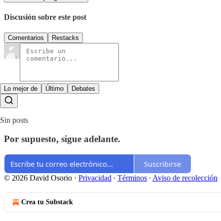
Discusión sobre este post
Comentarios
Restacks
Lo mejor de
Último
Debates
Sin posts
Por supuesto, sigue adelante.
Suscribirse
© 2026 David Osorio
·
Privacidad
∙
Términos
∙
Aviso de recolección
Crea tu Substack