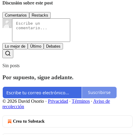
Discusión sobre este post
Comentarios
Restacks
Lo mejor de
Último
Debates
Sin posts
Por supuesto, sigue adelante.
Suscribirse
© 2026 David Osorio
·
Privacidad
∙
Términos
∙
Aviso de
recolección
Crea tu Substack