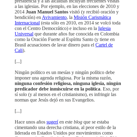
presidencia y a las alcaldías incluyan frecuentes visitas
a las iglesias. Por ejemplo, en las elecciones de 2010 y
2014
Juan Manuel Santos
visitó (y recibió oración y
bendición) en
Avivamiento
, la
Misión Carismática
Internacional
(esta sólo en 2010, en 2014 se volcó toda
con el Centro Democrático) e incluso en la
Iglesia
Universal
que durante años fue conocida en Colombia
como la Oración Fuerte al Espíritu Santo (y tiene en
Brasil acusaciones de lavar dinero para el
Cartel de
Cali
).
[...]
Ningún político es un mesías y ningún político debe
imponer una agenda religiosa. Por la misma razón,
ninguna confesión religiosa, ninguna iglesia, ningún
predicador debe inmiscuirse en la política
. Eso, por
sí solo (y al menos en el cristianismo), es infringir las
normas que Jesús dejó en sus Evangelios.
[...]
Hace unos años
sugerí
en este
blog
que se estaba
cimentando una derecha cristiana, al peor estilo de la
liderada en Estados Unidos por movimientos como