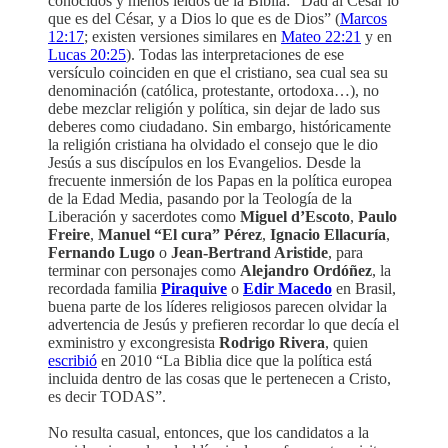
conocidos y menos leídos de la Biblia: “Dad al César lo
que es del César, y a Dios lo que es de Dios” (
Marcos
12:17
; existen versiones similares en
Mateo 22:21
y en
Lucas 20:25
). Todas las interpretaciones de ese
versículo coinciden en que el cristiano, sea cual sea su
denominación (católica, protestante, ortodoxa…), no
debe mezclar religión y política, sin dejar de lado sus
deberes como ciudadano. Sin embargo, históricamente
la religión cristiana ha olvidado el consejo que le dio
Jesús a sus discípulos en los Evangelios. Desde la
frecuente inmersión de los Papas en la política europea
de la Edad Media, pasando por la Teología de la
Liberación y sacerdotes como
Miguel d’Escoto
,
Paulo
Freire
,
Manuel “El cura” Pérez
,
Ignacio Ellacuría
,
Fernando Lugo
o
Jean-Bertrand Aristide
, para
terminar con personajes como
Alejandro Ordóñez
, la
recordada familia
Piraquive
o
Edir Macedo
en Brasil,
buena parte de los líderes religiosos parecen olvidar la
advertencia de Jesús y prefieren recordar lo que decía el
exministro y excongresista
Rodrigo Rivera
, quien
escribió
en 2010 “La Biblia dice que la política está
incluida dentro de las cosas que le pertenecen a Cristo,
es decir TODAS”.
No resulta casual, entonces, que los candidatos a la