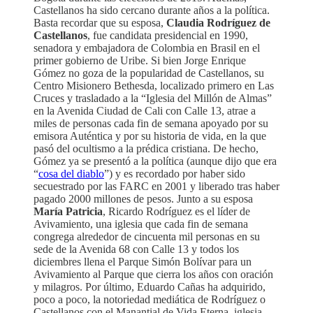
Castellanos ha sido cercano durante años a la política.
Basta recordar que su esposa,
Claudia Rodríguez de
Castellanos
, fue candidata presidencial en 1990,
senadora y embajadora de Colombia en Brasil en el
primer gobierno de Uribe. Si bien Jorge Enrique
Gómez no goza de la popularidad de Castellanos, su
Centro Misionero Bethesda, localizado primero en Las
Cruces y trasladado a la “Iglesia del Millón de Almas”
en la Avenida Ciudad de Cali con Calle 13, atrae a
miles de personas cada fin de semana apoyado por su
emisora Auténtica y por su historia de vida, en la que
pasó del ocultismo a la prédica cristiana. De hecho,
Gómez ya se presentó a la política (aunque dijo que era
“
cosa del diablo
”) y es recordado por haber sido
secuestrado por las FARC en 2001 y liberado tras haber
pagado 2000 millones de pesos. Junto a su esposa
María Patricia
, Ricardo Rodríguez es el líder de
Avivamiento, una iglesia que cada fin de semana
congrega alrededor de cincuenta mil personas en su
sede de la Avenida 68 con Calle 13 y todos los
diciembres llena el Parque Simón Bolívar para un
Avivamiento al Parque que cierra los años con oración
y milagros. Por último, Eduardo Cañas ha adquirido,
poco a poco, la notoriedad mediática de Rodríguez o
Castellanos con el Manantial de Vida Eterna, iglesia