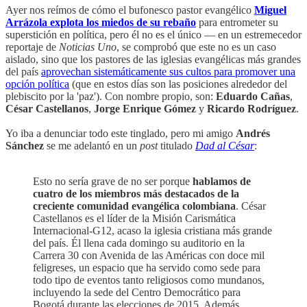
Ayer nos reímos de cómo el bufonesco pastor evangélico
Miguel
Arrázola explota los miedos de su rebaño
para entrometer su
superstición en política, pero él no es el único — en un estremecedor
reportaje de
Noticias Uno
, se comprobó que este no es un caso
aislado, sino que los pastores de las iglesias evangélicas más grandes
del país
aprovechan sistemáticamente sus cultos para promover una
opción política
(que en estos días son las posiciones alrededor del
plebiscito por la 'paz'). Con nombre propio, son:
Eduardo Cañas
,
César Castellanos
,
Jorge Enrique Gómez
y
Ricardo Rodríguez
.
Yo iba a denunciar todo este tinglado, pero mi amigo
Andrés
Sánchez
se me adelantó en un
post
titulado
Dad al César
:
Esto no sería grave de no ser porque
hablamos de
cuatro de los miembros más destacados de la
creciente comunidad evangélica colombiana
. César
Castellanos es el líder de la Misión Carismática
Internacional-G12, acaso la iglesia cristiana más grande
del país. Él llena cada domingo su auditorio en la
Carrera 30 con Avenida de las Américas con doce mil
feligreses, un espacio que ha servido como sede para
todo tipo de eventos tanto religiosos como mundanos,
incluyendo la sede del Centro Democrático para
Bogotá durante las elecciones de 2015. Además,