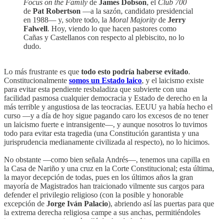
Focus on the Family
de
James Dobson
, el
Club 700
de
Pat Robertson
—a la sazón, candidato presidencial
en 1988— y, sobre todo, la
Moral Majority
de
Jerry
Falwell
. Hoy, viendo lo que hacen pastores como
Cañas y Castellanos con respecto al plebiscito, no lo
dudo.
Lo más frustrante es que
todo esto podría haberse evitado
.
Constitucionalmente
somos un Estado laico
, y el laicismo existe
para evitar esta pendiente resbaladiza que subvierte con una
facilidad pasmosa cualquier democracia y Estado de derecho en la
más terrible y angustiosa de las teocracias. EEUU ya había hecho el
curso —y a día de hoy sigue pagando caro los excesos de no tener
un laicismo fuerte e intransigente—, y aunque nosotros lo tuvimos
todo para evitar esta tragedia (una Constitución garantista y una
jurisprudencia medianamente civilizada al respecto), no lo hicimos.
No obstante —como bien señala Andrés—, tenemos una capilla en
la Casa de Nariño y una cruz en la Corte Constitucional; esta última,
la mayor decepción de todas, pues en los últimos años la gran
mayoría de Magistrados han traicionado vilmente sus cargos para
defender el privilegio religioso (con la posible y honorable
excepción de
Jorge Iván Palacio
), abriendo así las puertas para que
la extrema derecha religiosa campe a sus anchas, permitiéndoles