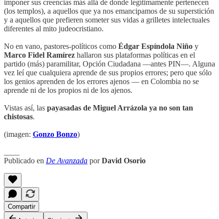
imponer sus creencias más allá de donde legítimamente pertenecen
(los templos), a aquellos que ya nos emancipamos de su superstición
y a aquellos que prefieren someter sus vidas a grilletes intelectuales
diferentes al mito judeocristiano.
No en vano, pastores-políticos como
Édgar Espíndola Niño
y
Marco Fidel Ramírez
hallaron sus plataformas políticas en el
partido (más) paramilitar, Opción Ciudadana —antes PIN—. Alguna
vez leí que cualquiera aprende de sus propios errores; pero que sólo
los genios aprenden de los errores ajenos — en Colombia no se
aprende ni de los propios ni de los ajenos.
Vistas así, las
payasadas de Miguel Arrázola ya no son tan
chistosas
.
(imagen:
Gonzo Bonzo
)
____
Publicado en
De Avanzada
por
David Osorio
Compartir