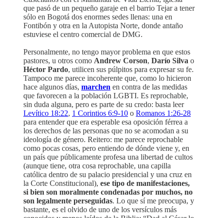
que pasó de un pequeño garaje en el barrio Tejar a tener
sólo en Bogotá dos enormes sedes llenas: una en
Fontibón y otra en la Autopista Norte, donde antaño
estuviese el centro comercial de DMG.
Personalmente, no tengo mayor problema en que estos
pastores, u otros como
Andrew Corson
,
Darío Silva
o
Héctor Pardo
, utilicen sus púlpitos para expresar su fe.
Tampoco me parece incoherente que, como lo hicieron
hace algunos días,
marchen
en contra de las medidas
que favorecen a la población LGBTI. Es reprochable,
sin duda alguna, pero es parte de su credo: basta leer
Levítico 18:22
,
1 Corintios 6:9-10
o
Romanos 1:26-28
para entender que era esperable esa oposición férrea a
los derechos de las personas que no se acomodan a su
ideología de género. Reitero: me parece reprochable
como pocas cosas, pero entiendo de dónde viene y, en
un país que públicamente profesa una libertad de cultos
(aunque tiene, otra cosa reprochable, una capilla
católica dentro de su palacio presidencial y una cruz en
la Corte Constitucional),
ese tipo de manifestaciones,
si bien son moralmente condenadas por muchos, no
son legalmente perseguidas
. Lo que sí me preocupa, y
bastante, es el olvido de uno de los versículos más