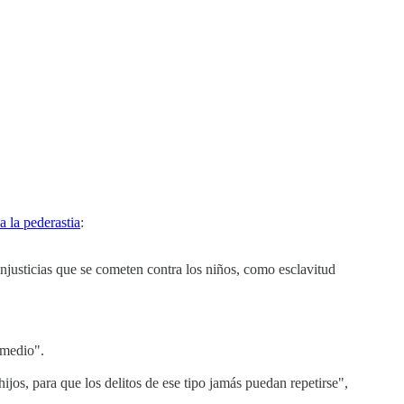
 a la pederastia
:
injusticias que se cometen contra los niños, como esclavitud
 medio".
ijos, para que los delitos de ese tipo jamás puedan repetirse",