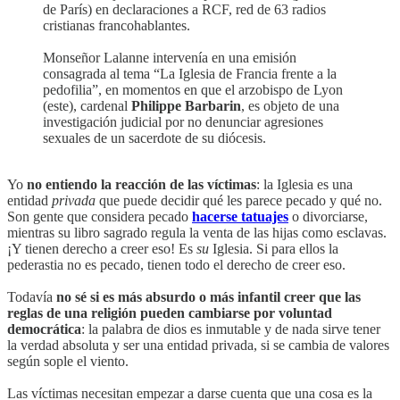
de París) en declaraciones a RCF, red de 63 radios
cristianas francohablantes.
Monseñor Lalanne intervenía en una emisión
consagrada al tema “La Iglesia de Francia frente a la
pedofilia”, en momentos en que el arzobispo de Lyon
(este), cardenal
Philippe Barbarin
, es objeto de una
investigación judicial por no denunciar agresiones
sexuales de un sacerdote de su diócesis.
Yo
no entiendo la reacción de las víctimas
: la Iglesia es una
entidad
privada
que puede decidir qué les parece pecado y qué no.
Son gente que considera pecado
hacerse tatuajes
o divorciarse,
mientras su libro sagrado regula la venta de las hijas como esclavas.
¡Y tienen derecho a creer eso! Es
su
Iglesia. Si para ellos la
pederastia no es pecado, tienen todo el derecho de creer eso.
Todavía
no sé si es más absurdo o más infantil creer que las
reglas de una religión pueden cambiarse por voluntad
democrática
: la palabra de dios es inmutable y de nada sirve tener
la verdad absoluta y ser una entidad privada, si se cambia de valores
según sople el viento.
Las víctimas necesitan empezar a darse cuenta que una cosa es la