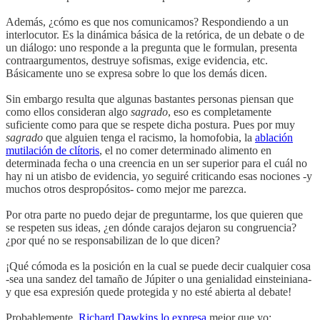
Además, ¿cómo es que nos comunicamos? Respondiendo a un
interlocutor. Es la dinámica básica de la retórica, de un debate o de
un diálogo: uno responde a la pregunta que le formulan, presenta
contraargumentos, destruye sofismas, exige evidencia, etc.
Básicamente uno se expresa sobre lo que los demás dicen.
Sin embargo resulta que algunas bastantes personas piensan que
como ellos consideran algo
sagrado
, eso es completamente
suficiente como para que se respete dicha postura. Pues por muy
sagrado
que alguien tenga el racismo, la homofobia, la
ablación
mutilación de clítoris
, el no comer determinado alimento en
determinada fecha o una creencia en un ser superior para el cuál no
hay ni un atisbo de evidencia, yo seguiré criticando esas nociones -y
muchos otros despropósitos- como mejor me parezca.
Por otra parte no puedo dejar de preguntarme, los que quieren que
se respeten sus ideas, ¿en dónde carajos dejaron su congruencia?
¿por qué no se responsabilizan de lo que dicen?
¡Qué cómoda es la posición en la cual se puede decir cualquier cosa
-sea una sandez del tamaño de Júpiter o una genialidad einsteiniana-
y que esa expresión quede protegida y no esté abierta al debate!
Probablemente,
Richard Dawkins lo expresa
mejor que yo: