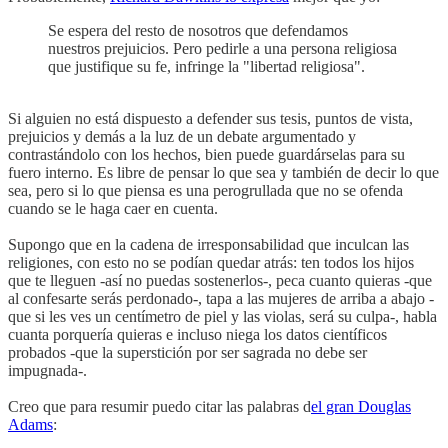
Se espera del resto de nosotros que defendamos
nuestros prejuicios. Pero pedirle a una persona religiosa
que justifique su fe, infringe la "libertad religiosa".
Si alguien no está dispuesto a defender sus tesis, puntos de vista,
prejuicios y demás a la luz de un debate argumentado y
contrastándolo con los hechos, bien puede guardárselas para su
fuero interno. Es libre de pensar lo que sea y también de decir lo que
sea, pero si lo que piensa es una perogrullada que no se ofenda
cuando se le haga caer en cuenta.
Supongo que en la cadena de irresponsabilidad que inculcan las
religiones, con esto no se podían quedar atrás: ten todos los hijos
que te lleguen -así no puedas sostenerlos-, peca cuanto quieras -que
al confesarte serás perdonado-, tapa a las mujeres de arriba a abajo -
que si les ves un centímetro de piel y las violas, será su culpa-, habla
cuanta porquería quieras e incluso niega los datos científicos
probados -que la superstición por ser sagrada no debe ser
impugnada-.
Creo que para resumir puedo citar las palabras d
el gran Douglas
Adams
: