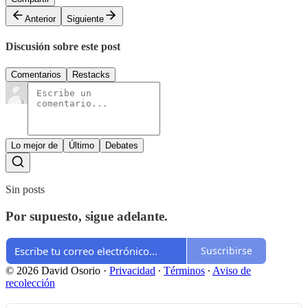
Anterior
Siguiente
Discusión sobre este post
Comentarios
Restacks
Lo mejor de
Último
Debates
Sin posts
Por supuesto, sigue adelante.
Suscribirse
© 2026 David Osorio
·
Privacidad
∙
Términos
∙
Aviso de
recolección