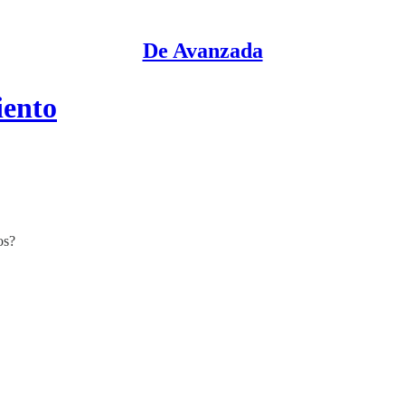
De Avanzada
iento
os?