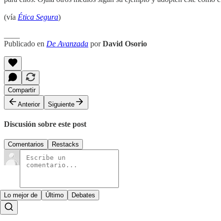
(vía
Ética Segura
)
____
Publicado en
De Avanzada
por
David Osorio
Compartir
Anterior
Siguiente
Discusión sobre este post
Comentarios
Restacks
Lo mejor de
Último
Debates