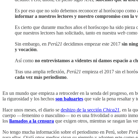
Es por eso que no solo debemos reconocer al horóscopo como
informar a nuestros lectores y nuestro compromiso con la 
Es cierto que durante muchos años el horóscopo ha sido pieza c
que nuestros lectores han solicitado, tanto en nuestra
web
como e
Sin embargo, en
Perú21
decidimos empezar este 2017
sin ning
y vocación
.
Así como
no entrevistamos a videntes ni damos espacio a ch
Tras una amplia reflexión,
Perú21
empieza el 2017 sin el horós
cada vez más periodismo
.
En un mundo que empieza a retroceder en la senda del progreso, en bu
la rigurosidad y los hechos
son baluartes
que vale la pena resaltar y
Hace unos meses, el diario se
deshizo de la sección
Chica21
, en la q
cuerpo —femenino o masculino— no es una frivolidad o asunto inmo
los
llamados a la censura
que exigen otros, mientras se rasgan las ves
No tengo mucha información sobre el periodismo en Perú, sobre
Per
para ellos. Ojalá otros medios sigan su ejemplo y adopten este como e