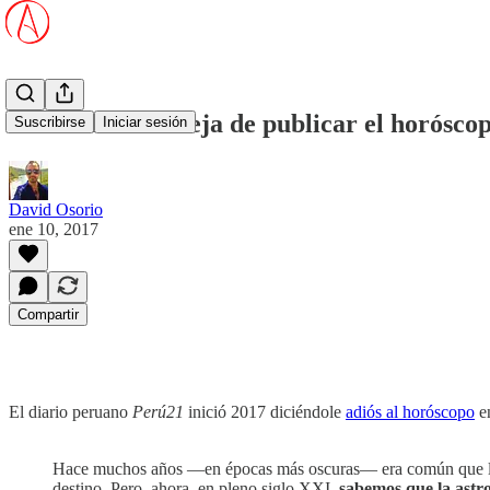
Diario Perú21 deja de publicar el horósco
Suscribirse
Iniciar sesión
David Osorio
ene 10, 2017
Compartir
El diario peruano
Perú21
inició 2017 diciéndole
adiós al horóscopo
en
Hace muchos años —en épocas más oscuras— era común que la hu
destino. Pero, ahora, en pleno siglo XXI,
sabemos que la astro