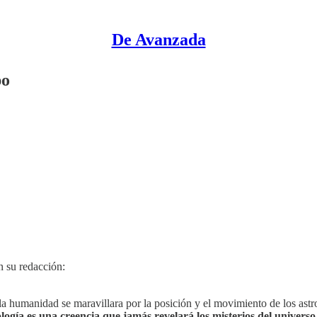
De Avanzada
po
 su redacción:
manidad se maravillara por la posición y el movimiento de los astros
logía es una creencia que jamás revelará los misterios del universo