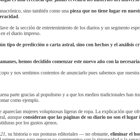
 anacrónico, sino también como una
pieza que no tiene lugar en nuestr
veracidad
.
lave de la sección de entretenimiento de los diarios y un segmento esp
n el diario impreso.
ún tipo de predicción o carta astral, sino con hechos y el análisis
amanes, hemos decidido comenzar este nuevo año con la necesaria d
copo y nos sentimos contentos de anunciarlo pues sabemos que nuestra 
ena parte gracias al populismo y a que los medios tradicionales han t
 tomar como ejemplo.
ue aparecían mujeres voluptuosas ligeras de ropa. La explicación que ofr
ral, aunque
consideran que las páginas de su diario no son el lugar
tiduras por los gustos ajenos.
ú21
, su historia o sus posturas editoriales — no obstante,
eliminar el h
l primer paso para renovar su compromiso con la rigurosidad y la verac