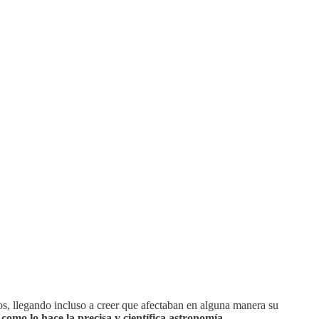
, llegando incluso a creer que afectaban en alguna manera su
 como lo hace la precisa y científica astronomía
.