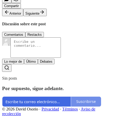
Compartir
Anterior
Siguiente
Discusión sobre este post
Comentarios
Restacks
Lo mejor de
Último
Debates
Sin posts
Por supuesto, sigue adelante.
Suscribirse
© 2026 David Osorio
·
Privacidad
∙
Términos
∙
Aviso de
recolección