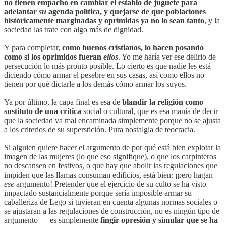
no tienen empacho en cambiar el establo de juguete para
adelantar
su
agenda política, y quejarse de que poblaciones
históricamente marginadas y oprimidas ya no lo sean tanto
, y la
sociedad las trate con algo más de dignidad.
Y para completar,
como buenos cristianos, lo hacen posando
como si los oprimidos fueran
ellos
. Yo me haría ver ese delirio de
persecución lo más pronto posible. Lo cierto es que nadie les está
diciendo cómo armar el pesebre en sus casas, así como ellos no
tienen por qué dictarle a los demás cómo armar los suyos.
Ya por último, la capa final es esa de
blandir la religión como
sustituto de una crítica
social o cultural, que es esa manía de decir
que la sociedad va mal encaminada simplemente porque no se ajusta
a los criterios de su superstición. Pura nostalgia de teocracia.
Si alguien quiere hacer el argumento de por qué está bien explotar la
imagen de las mujeres (lo que eso signifique), o que los carpinteros
no descansen en festivos, o que hay que abolir las regulaciones que
impiden que las llamas consuman edificios, está bien: ¡pero hagan
ese
argumento! Pretender que el ejercicio de su culto se ha visto
impactado sustancialmente porque sería imposible armar su
caballeriza de Lego si tuvieran en cuenta algunas normas sociales o
se ajustaran a las regulaciones de construcción, no es ningún tipo de
argumento — es simplemente
fingir opresión y simular que se ha