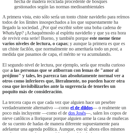
hecha de madera reciclada procedente de bosques
gestionados según las normas medioambientales
A primera vista, esto sólo sería un tonto chiste navideño para reírnos
todos de los límites insospechados a los que supuestamente ha
llegado la sociedad. ¿Por qué escribir sobre una boba cadena de
WhatsApp
? ¡Achaquémoslo al espíritu navideño y que ya era hora
de revivir esta serie! Bueno, y también porque
este meme tiene
varios niveles de lectura, o capas
; y aunque la primera es que es
un chiste facilón, que normalmente no ameritaría todo un
post
, a
medida que pasamos de capa, el mérito se va acumulando.
El segundo nivel de lectura, por ejemplo, sería que resulta curioso
que
a las personas que se atiborran con lemas de "amor al
prójimo" y tales, les parezca tan absolutamente normal ver a
otros como inferiores que, literalmente, no pueden hacer otra
cosa que invisibilizarlos ante la sugerencia de tenerles un
poquito más de consideración
.
La tercera capa es que cada vez que alguien hace un pesebre
verdaderamente alternativo —como
el de dildos
— o realmente un
poco más incluyente —como el de
dos Josés
—, salen los copos de
nieve católicos a lloriquear porque alguien arme la casa de muñecas
de su cuento de hadas de manera diferente supuestamente para
adelantar una agenda política. Aunque, eso sí: ahora ellos mismos