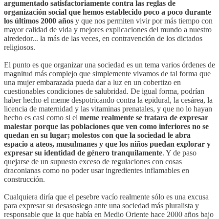
argumentado satisfactoriamente contra las reglas de
organización social que hemos establecido poco a poco durante
los últimos 2000 años
y que nos permiten vivir por más tiempo con
mayor calidad de vida y mejores explicaciones del mundo a nuestro
alrededor... la más de las veces, en contravención de los dictados
religiosos.
El punto es que organizar una sociedad es un tema varios órdenes de
magnitud más complejo que simplemente vivamos de tal forma que
una mujer embarazada pueda dar a luz en un cobertizo en
cuestionables condiciones de salubridad. De igual forma, podrían
haber hecho el meme despotricando contra la epidural, la cesárea, la
licencia de maternidad y las vitaminas prenatales, y que no lo hayan
hecho es casi como si el
meme realmente se tratara de expresar
malestar porque las poblaciones que ven como inferiores no se
quedan en su lugar; molestos con que la sociedad le abra
espacio a ateos, musulmanes y que los niños puedan explorar y
expresar su identidad de género tranquilamente
. Y de paso
quejarse de un supuesto exceso de regulaciones con cosas
draconianas como no poder usar ingredientes inflamables en
construcción.
Cualquiera diría que el pesebre vacío realmente sólo es una excusa
para expresar su desasosiego ante una sociedad más pluralista y
responsable que la que había en Medio Oriente hace 2000 años bajo