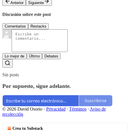
Anterior
Siguiente
Discusión sobre este post
Comentarios
Restacks
Lo mejor de
Último
Debates
Sin posts
Por supuesto, sigue adelante.
Suscribirse
© 2026 David Osorio
·
Privacidad
∙
Términos
∙
Aviso de
recolección
Crea tu Substack