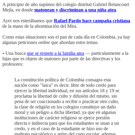
A principio de año supimos del colegio distrital Gabriel Betancourt
Mejía, en donde
matonean y discriminan a una niña atea
.
Ayer nos enterábamos que
Rafael Pardo hace campaña cristiana
de la mano de la abominación del Mira.
Como estas situaciones son el pan de cada día en Colombia, ya hay
algunas peticiones
online
que abordan estos temas.
• Una busca
que se respete a la familia atea
— particularmente a la
hijas que es objeto de matoneo por parte de las directivas y los
profesores:
La constitución política de Colombia consagra esta
nación como "laica" es decir. libre de todo credo para
ejercer la libertad individual, en sus artículos 18 y 19 se
proclama la libertad de culto y difusión del mismo, sin
pena de ser coaccionado a recibir o practicar otro culto,
la clase de religión en los colegios constituye un daño
moral y un peligro a dicha libertad, ya que en algunas
instituciones de carácter religioso se ejerce presión
directa e indirecta para que los estudiantes se unan a un
credo, y en el caso de la estudiante se hizo uso de
maltrato psicológico y retiro del cupo escolar, ademas