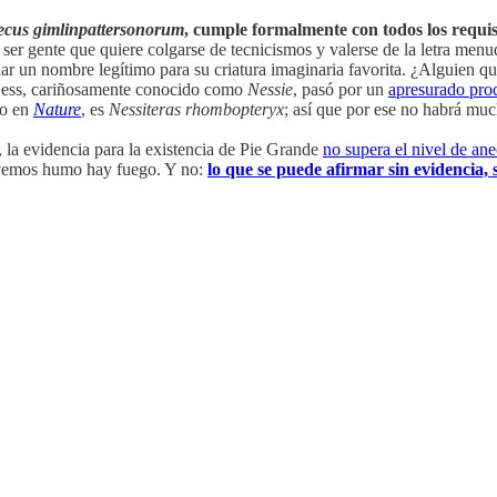
ecus gimlinpattersonorum
, cumple formalmente con todos los requisi
ser gente que quiere colgarse de tecnicismos y valerse de la letra menu
olar un nombre legítimo para su criatura imaginaria favorita. ¿Alguien
 Ness, cariñosamente conocido como
Nessie
, pasó por un
apresurado pro
do en
Nature
, es
Nessiteras rhombopteryx
; así que por ese no habrá muc
 la evidencia para la existencia de Pie Grande
no supera el nivel de an
e vemos humo hay fuego. Y no:
lo que se puede afirmar sin evidencia, 