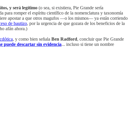
tos, y será legítimo
(o sea, si existiera, Pie Grande sería
da para romper el espíritu científico de la nomenclatura y taxonomía
 quiere apostar a que otros magufos —o los mismos— ya están corriendo
ceso de bautizo
, por la urgencia de que gozara de los beneficios de la
ho afán ahora.)
ecdótica
, y como bien señala
Ben Radford
, concluir que Pie Grande
se puede descartar sin evidencia
... incluso si tiene un nombre