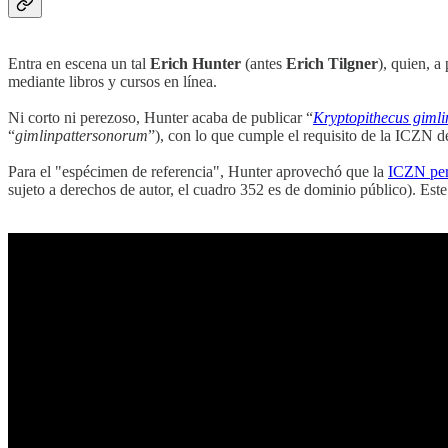
Entra en escena un tal
Erich Hunter
(antes
Erich Tilgner
), quien, a
mediante libros y cursos en línea.
Ni corto ni perezoso, Hunter acaba de publicar “
Kryptopithecus giml
“
gimlinpattersonorum
”), con lo que cumple el requisito de la ICZN d
Para el "espécimen de referencia", Hunter aprovechó que la
ICZN perm
sujeto a derechos de autor, el cuadro 352 es de dominio público). Este