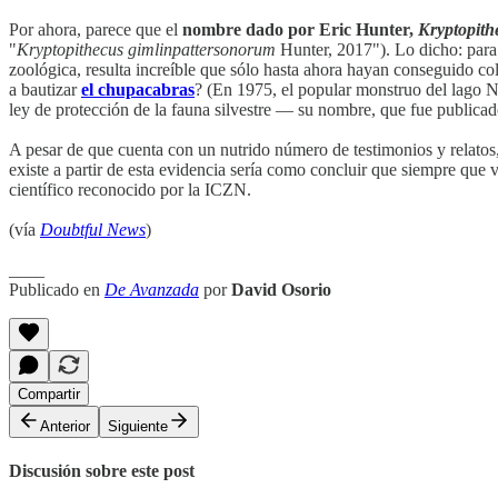
Por ahora, parece que el
nombre dado por Eric Hunter,
Kryptopith
"
Kryptopithecus gimlinpattersonorum
Hunter, 2017"). Lo dicho: para 
zoológica, resulta increíble que sólo hasta ahora hayan conseguido c
a bautizar
el chupacabras
? (En 1975, el popular monstruo del lago
ley de protección de la fauna silvestre — su nombre, que fue publica
A pesar de que cuenta con un nutrido número de testimonios y relatos,
existe a partir de esta evidencia sería como concluir que siempre qu
científico reconocido por la ICZN.
(vía
Doubtful News
)
____
Publicado en
De Avanzada
por
David Osorio
Compartir
Anterior
Siguiente
Discusión sobre este post