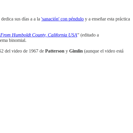
 dedica sus días a a la
'sanación' con péndulo
y a enseñar esta práctica
e) From Humboldt County, California USA
” (editado a
stema binomial.
352 del video de 1967 de
Patterson
y
Gimlin
(aunque el video está