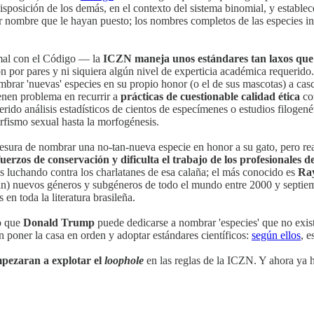
osición de los demás, en el contexto del sistema binomial, y establece
er nombre que le hayan puesto; los nombres completos de las especies i
 mal con el Código — la
ICZN maneja unos estándares tan laxos que
ón por pares y ni siquiera algún nivel de experticia académica requerido
mbrar 'nuevas' especies en su propio honor (o el de sus mascotas) a ca
enen problema en recurrir a
prácticas de cuestionable calidad ética
com
erido análisis estadísticos de cientos de especímenes o estudios filogen
orfismo sexual hasta la morfogénesis.
sura de nombrar una no-tan-nueva especie en honor a su gato, pero real
erzos de conservación y dificulta el trabajo de los profesionales 
os luchando contra los charlatanes de esa calaña; el más conocido es
Ra
tan) nuevos géneros y subgéneros de todo el mundo entre 2000 y septi
 en toda la literatura brasileña.
o que
Donald Trump
puede dedicarse a nombrar 'especies' que no exis
n poner la casa en orden y adoptar estándares científicos:
según ellos
, e
mpezaran a explotar el
loophole
en las reglas de la ICZN. Y ahora ya 