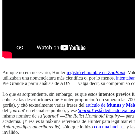
Aunque no era necesario, Hunter
registró el nombre en
ZooBank
. Val
utilizaban una nomenclatura más científica o, por lo menos,
intentaban
Pie Grande a partir análisis de ADN — valga decir, su compromiso co
Lo que es sorprendente, sin embargo, es que estos
intentos previos 
cohetes: las descripciones que Hunter proporcionó no superan las 700
gorila), y citó textualmente varias frases del
artículo de
Munns
y
Mel
del '
journal
' en el cual se publicó, y ese
'
journal
' está dedicado exclu
mismo nombre de su '
journal
' —
The Relict Hominoid Inquiry
— para
academia. ¡Y esa es la máxima referencia de Hunter para legitimar e
Anthropoidipes ameriborealis
), sólo que lo hizo
con una huella
... y l
inválido.