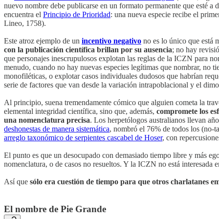
nuevo nombre debe publicarse en un formato permanente que esté a disp
encuentra el
Principio de Prioridad
: una nueva especie recibe el prim
Lineo, 1758).
Este atroz ejemplo de un
incentivo negativo
no es lo único que está
con la publicación científica brillan por su ausencia
; no hay revisi
que personajes inescrupulosos explotan las reglas de la ICZN para no
menudo, cuando no hay nuevas especies legítimas que nombrar, no ti
monofiléticas, o explotar casos individuales dudosos que habrían requ
serie de factores que van desde la variación intrapoblacional y el dim
Al principio, suena tremendamente cómico que alguien cometa la trave
elemental integridad científica, sino que, además,
compromete los esfu
una nomenclatura precisa
. Los herpetólogos australianos llevan añ
deshonestas de manera sistemática
, nombró el 76% de todos los (no-
arreglo taxonómico de serpientes cascabel de Hoser
, con repercusiones
El punto es que un desocupado con demasiado tiempo libre y más eg
nomenclatura, o de casos no resueltos. Y la ICZN no está interesada e
Así que
sólo era cuestión de tiempo para que otros charlatanes e
El nombre de Pie Grande