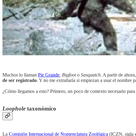
Muchos lo llaman
Pie Grande
,
Bigfoot
o
Sasquatch
. A partir de ahor
de ser registrado
. Y no me extrañaría si empiezan a usar el nombre pa
¿Cómo llegamos a esto? Primero, un poco de contexto necesario para e
Loophole
taxonómico
La
Comisión Internacional de Nomenclatura Zoológica
(ICZN, sigla e