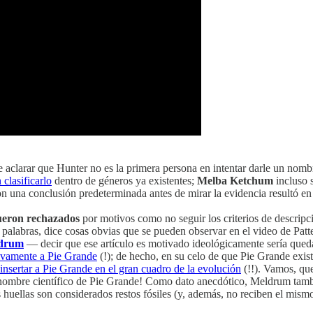
e aclarar que Hunter no es la primera persona en intentar darle un nomb
 clasificarlo
dentro de géneros ya existentes;
Melba Ketchum
incluso s
n una conclusión predeterminada antes de mirar la evidencia resultó e
fueron rechazados
por motivos como no seguir los criterios de descripc
 palabras, dice cosas obvias que se pueden observar en el video de Pat
drum
— decir que ese artículo es motivado ideológicamente sería queda
sivamente a Pie Grande
(!); de hecho, en su celo de que Pie Grande exi
insertar a Pie Grande en el gran cuadro de la evolución
(!!). Vamos, que
l nombre científico de Pie Grande! Como dato anecdótico, Meldrum tamb
as huellas son considerados restos fósiles (y, además, no reciben el mis