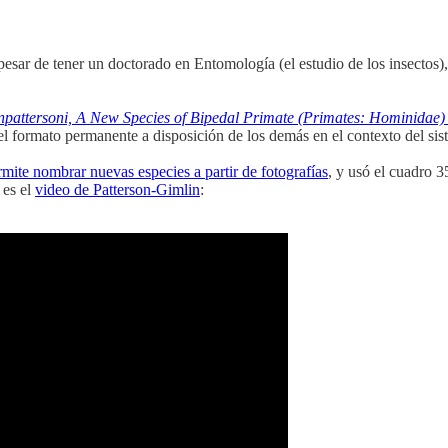
 pesar de tener un doctorado en Entomología (el estudio de los insectos),
inpattersoni, A New Species of Bipedal Primate (Primates: Hominida
el formato permanente a disposición de los demás en el contexto del si
ite nombrar nuevas especies a partir de fotografías
, y usó el cuadro 
 es el
video de Patterson-Gimlin
: