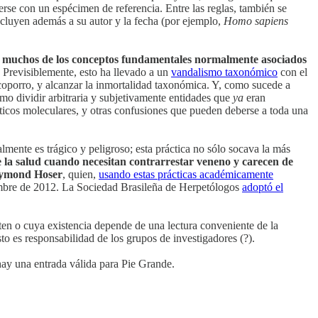
rse con un espécimen de referencia. Entre las reglas, también se
ncluyen además a su autor y la fecha (por ejemplo,
Homo sapiens
 muchos de los conceptos fundamentales normalmente asociados
. Previsiblemente, esto ha llevado a un
vandalismo taxonómico
con el
scoporro, y alcanzar la inmortalidad taxonómica. Y, como sucede a
o dividir arbitraria y subjetivamente entidades que
ya
eran
éticos moleculares, y otras confusiones que pueden deberse a toda una
mente es trágico y peligroso; esta práctica no sólo socava la más
de la salud cuando necesitan contrarrestar veneno y carecen de
ymond Hoser
, quien,
usando estas prácticas académicamente
embre de 2012. La Sociedad Brasileña de Herpetólogos
adoptó el
ten o cuya existencia depende de una lectura conveniente de la
sto es responsabilidad de los grupos de investigadores (?).
hay una entrada válida para Pie Grande.