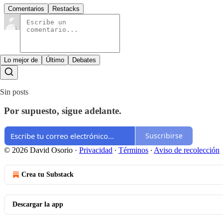
Comentarios
Restacks
Lo mejor de
Último
Debates
Sin posts
Por supuesto, sigue adelante.
Suscribirse
© 2026 David Osorio
·
Privacidad
∙
Términos
∙
Aviso de recolección
Crea tu Substack
Descargar la app