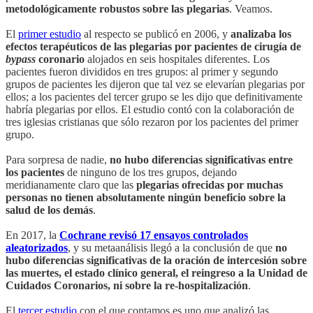
metodológicamente robustos sobre las plegarias
. Veamos.
El
primer estudio
al respecto se publicó en 2006, y
analizaba los
efectos terapéuticos de las plegarias por pacientes de cirugía de
bypass
coronario
alojados en seis hospitales diferentes. Los
pacientes fueron divididos en tres grupos: al primer y segundo
grupos de pacientes les dijeron que tal vez se elevarían plegarias por
ellos; a los pacientes del tercer grupo se les dijo que definitivamente
habría plegarias por ellos. El estudio contó con la colaboración de
tres iglesias cristianas que sólo rezaron por los pacientes del primer
grupo.
Para sorpresa de nadie,
no hubo diferencias significativas entre
los pacientes
de ninguno de los tres grupos, dejando
meridianamente claro que las
plegarias ofrecidas por muchas
personas no tienen absolutamente ningún beneficio sobre la
salud de los demás
.
En 2017, la
Cochrane revisó 17 ensayos controlados
aleatorizados
, y su metaanálisis llegó a la conclusión de que
no
hubo diferencias significativas de la oración de intercesión sobre
las muertes, el estado clínico general, el reingreso a la Unidad de
Cuidados Coronarios, ni sobre la re-hospitalización
.
El
tercer estudio
con el que contamos es uno que analizó las