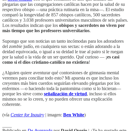
plegarias que las congregaciones católicas hacen por la salud de su
respectivo obispo —una práctica rutinaria en la misa—. El estudio
comparó la longevidad de 857 obispos católicos, 500 sacerdotes
católicos y 3.038 profesores universitarios masculinos de seis países.
Los resultados indican que los
obispos y sacerdotes no viven por
más tiempo que los profesores universitarios
.
Supongo que son noticias un tanto incómodas para los adoradores
del
zombie
judío, en cualquiera sus sectas: o están adorando a la
deidad equivocada, o igual a su deidad le trae al pairo si le ruegan
por la salud o la vida de un ser querido. Qué curioso — ¡
es casi
como si el dios cristiano-católico no existiera
!
¿Alguien quiere aventurar qué contorsiones de gimnasia mental
veremos para conciliar todo esto? Mi apuesta es que incluso los
creyentes más bien cuerdos seguirían elevando plegarias por los
enfermos —o haciendo toda la pantomima como si lo hicieran—
porque les sirve como
señalización de virtud
, incluso si ellos
mismos no se lo creen, y no pueden ofrecer una explicación
coherente.
(vía
Center for Inquiry
| imagen:
Ben White
)
____
Publicado en
De Avanzada
por
David Osorio
| ¿Te ha gustado este