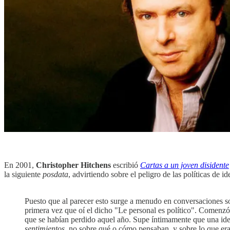
En 2001,
Christopher Hitchens
escribió
Cartas a un joven disidente
la siguiente
posdata
, advirtiendo sobre el peligro de las políticas de id
Puesto que al parecer esto surge a menudo en conversaciones sobr
primera vez que oí el dicho "Le personal es político". Comenzó 
que se habían perdido aquel año. Supe íntimamente que una idea
sentimientos
, no sobre qué o cómo pensaban, y sobre lo que eran