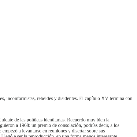
s, inconformistas, rebeldes y disidentes. El capítulo XV termina con
uídate de las políticas identitarias. Recuerdo muy bien la
guieron a 1968: un premio de consolación, podrías decir, a los
 empezó a levantarse en reuniones y disertar sobre sus
. Llegó a ser la reproducción, en una forma menos interesante,