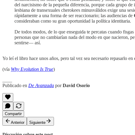
del narcisismo de la pequeña diferencia, porque cada grupo de 
lesbiana de transexuales cherokees minusválidos exige una sesi
rápidamente a una forma de ser reaccionario; las audiencias de
consideraban como su gran oportunidad la política identitaria.
De todos modos, de lo que enseguida te percatas cuando fisgas 
personas que no cambiarían nada del modo en que nacieron, per
sentirse— así.
Yo leí el libro hace unos años, pero tal vez sea necesario repasarlo en
(vía
Why Evolution Is True
)
____
Publicado en
De Avanzada
por
David Osorio
Compartir
Anterior
Siguiente
Discusión sobre este post