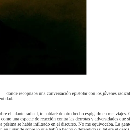
— donde recopilaba una conversación epistolar con los jóvenes radicale
entidad:
e el talante radical, te hablaré de otro hecho espigado en mis viajes. C
como una especie de reacción contra las derrotas y adversidades que si
 pésima se había infiltrado en el discurso. No me equivocaba. La gente
 en lugar de sobre lo que habían hecho o defendido (si tal era el caso)