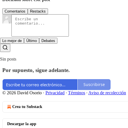
Comentarios
Restacks
Lo mejor de
Último
Debates
Sin posts
Por supuesto, sigue adelante.
Suscribirse
© 2026 David Osorio
·
Privacidad
∙
Términos
∙
Aviso de recolección
Crea tu Substack
Descargar la app