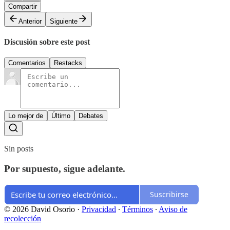
Compartir
Anterior
Siguiente
Discusión sobre este post
Comentarios
Restacks
Lo mejor de
Último
Debates
Sin posts
Por supuesto, sigue adelante.
Suscribirse
© 2026 David Osorio
·
Privacidad
∙
Términos
∙
Aviso de
recolección