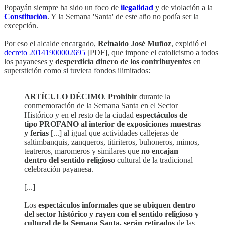
Popayán siempre ha sido un foco de
ilegalidad
y de violación a la
Constitución
. Y la Semana 'Santa' de este año no podía ser la
excepción.
Por eso el alcalde encargado,
Reinaldo José Muñoz
, expidió el
decreto 20141900002695
[PDF], que impone el catolicismo a todos
los payaneses y
desperdicia dinero de los contribuyentes
en
superstición como si tuviera fondos ilimitados:
ARTÍCULO DÉCIMO
.
Prohibir
durante la
conmemoración de la Semana Santa en el Sector
Histórico y en el resto de la ciudad
espectáculos de
tipo PROFANO al interior de exposiciones muestras
y ferias
[...] al igual que actividades callejeras de
saltimbanquis, zanqueros, titiriteros, buhoneros, mimos,
teatreros, maromeros y similares que
no encajan
dentro del sentido religioso
cultural de la tradicional
celebración payanesa.
[...]
Los
espectáculos informales que se ubiquen dentro
del sector histórico y rayen con el sentido religioso y
cultural de la Semana Santa, serán retirados
de las