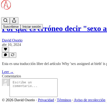
Por qué es erróneo decir "sexo 
Suscribirse
Iniciar sesión
David Osorio
abr 10, 2024
Esta es una traducción libre del artículo Why 'sex assigned at birth' 
Leer →
Comentarios
© 2026 David Osorio
·
Privacidad
∙
Términos
∙
Aviso de recolección