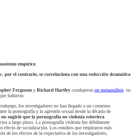
 sustento empírico
.
ue,
por el contrario, se correlaciona con una
reducción
dramática
opher Ferguson
y
Richard Hartley
condujeron
un metaanálisis
en
que hallaron:
n embargo, los investigadores no han llegado a un consenso
ntre la pornografía y la agresión sexual desde la década de
 no sugirió que la pornografía no violenta estuviera
ectos a largo plazo. La pornografía violenta fue débilmente
un efecto de socialización. Los estudios que emplearon más
n de los efectos de la expectativa de los investigadores,