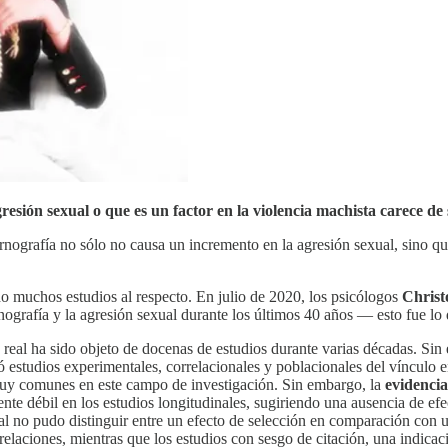
resión sexual o que es un factor en la violencia machista carece de
rnografía no sólo no causa un incremento en la agresión sexual, sino q
 muchos estudios al respecto. En julio de 2020, los psicólogos
Christ
ografía y la agresión sexual durante los últimos 40 años — esto fue lo 
da real ha sido objeto de docenas de estudios durante varias décadas. Si
nó estudios experimentales, correlacionales y poblacionales del vínculo e
muy comunes en este campo de investigación. Sin embargo, la
evidencia
ente débil en los estudios longitudinales, sugiriendo una ausencia de ef
ual no pudo distinguir entre un efecto de selección en comparación con 
laciones, mientras que los estudios con sesgo de citación, una indicació