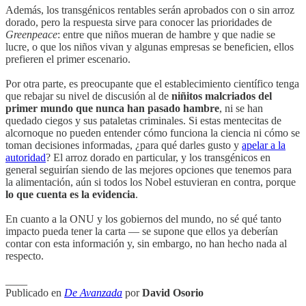
Además, los transgénicos rentables serán aprobados con o sin arroz
dorado, pero la respuesta sirve para conocer las prioridades de
Greenpeace
: entre que niños mueran de hambre y que nadie se
lucre, o que los niños vivan y algunas empresas se beneficien, ellos
prefieren el primer escenario.
Por otra parte, es preocupante que el establecimiento científico tenga
que rebajar su nivel de discusión al de
niñitos malcriados del
primer mundo que nunca han pasado hambre
, ni se han
quedado ciegos y sus pataletas criminales. Si estas mentecitas de
alcornoque no pueden entender cómo funciona la ciencia ni cómo se
toman decisiones informadas, ¿para qué darles gusto y
apelar a la
autoridad
? El arroz dorado en particular, y los transgénicos en
general seguirían siendo de las mejores opciones que tenemos para
la alimentación, aún si todos los Nobel estuvieran en contra, porque
lo que cuenta es la evidencia
.
En cuanto a la ONU y los gobiernos del mundo, no sé qué tanto
impacto pueda tener la carta — se supone que ellos ya deberían
contar con esta información y, sin embargo, no han hecho nada al
respecto.
____
Publicado en
De Avanzada
por
David Osorio