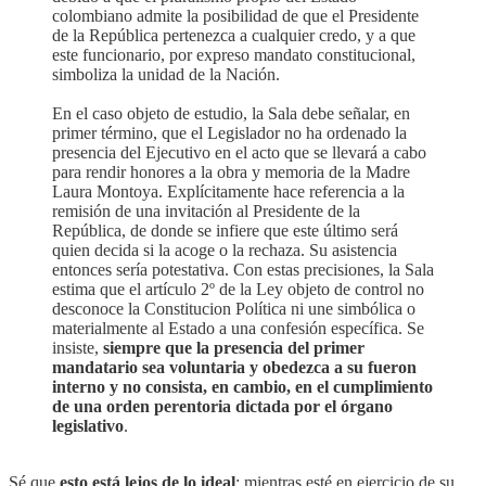
colombiano admite la posibilidad de que el Presidente
de la República pertenezca a cualquier credo, y a que
este funcionario, por expreso mandato constitucional,
simboliza la unidad de la Nación.
En el caso objeto de estudio, la Sala debe señalar, en
primer término, que el Legislador no ha ordenado la
presencia del Ejecutivo en el acto que se llevará a cabo
para rendir honores a la obra y memoria de la Madre
Laura Montoya. Explícitamente hace referencia a la
remisión de una invitación al Presidente de la
República, de donde se infiere que este último será
quien decida si la acoge o la rechaza. Su asistencia
entonces sería potestativa. Con estas precisiones, la Sala
estima que el artículo 2º de la Ley objeto de control no
desconoce la Constitucion Política ni une simbólica o
materialmente al Estado a una confesión específica. Se
insiste,
siempre que la presencia del primer
mandatario sea voluntaria y obedezca a su fueron
interno y no consista, en cambio, en el cumplimiento
de una orden perentoria dictada por el órgano
legislativo
.
Sé que
esto está lejos de lo ideal
: mientras esté en ejercicio de su