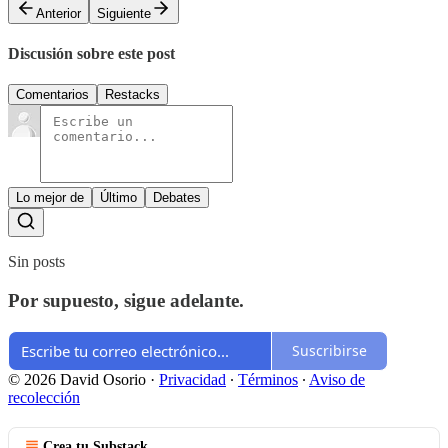
Anterior
Siguiente
Discusión sobre este post
Comentarios
Restacks
Lo mejor de
Último
Debates
Sin posts
Por supuesto, sigue adelante.
Suscribirse
© 2026 David Osorio
·
Privacidad
∙
Términos
∙
Aviso de
recolección
Crea tu Substack