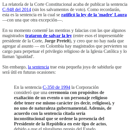
La relatoría de la Corte Constitucional acaba de publicar la sentencia
C-948 del 2014
(sin los salvamentos de voto). Como recordarán,
esta es la sentencia en la cual se
ratificó la ley de la 'madre' Laura
—con una que otra excepción—.
En su momento comenté las mentiras y falacias con las que algunos
magistrados
trataron de salvar la ley
(entre esos el impresentable
presidente de la Corte,
Jorge Pretelt
), y creo que no hay nada que
agregar al asunto — en Colombia hay magistrados que pervierten su
cargo para perpetuar el privilegio religioso de la Iglesia Católica y lo
llaman 'igualdad'.
Sin embargo,
la sentencia
trae esta pequeña joya de sabiduría que
será útil en futuras ocasiones:
En la sentencia
C-350 de 1994
la Corporación
consideró que una
ceremonia con propósitos de
exaltación de un evento o un personaje religioso
debe tener ese mismo carácter (es decir, religioso), y
no uno de naturaleza gubernamental. Además, de
acuerdo con la sentencia citada sería
inconstitucional que se ordene la presencia del
Presidente de la República en este tipo de actos
,
debido a que el pluralismo propio del Estado