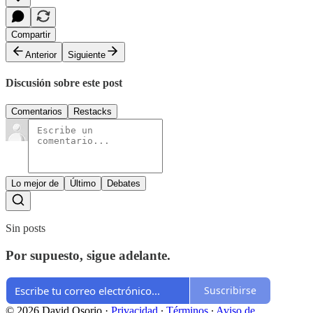
Compartir
Anterior
Siguiente
Discusión sobre este post
Comentarios
Restacks
Lo mejor de
Último
Debates
Sin posts
Por supuesto, sigue adelante.
Suscribirse
© 2026 David Osorio
·
Privacidad
∙
Términos
∙
Aviso de