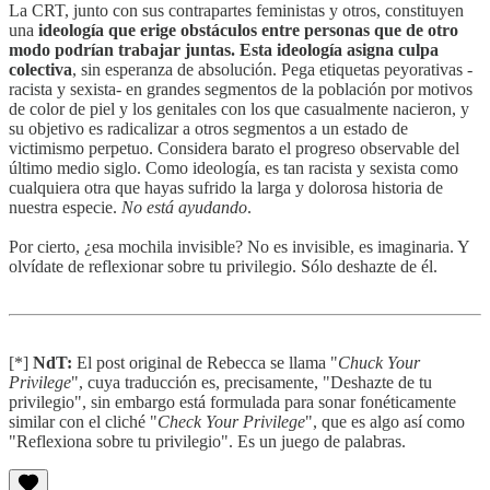
La CRT, junto con sus contrapartes feministas y otros, constituyen
una
ideología que erige obstáculos entre personas que de otro
modo podrían trabajar juntas. Esta ideología asigna culpa
colectiva
, sin esperanza de absolución. Pega etiquetas peyorativas -
racista y sexista- en grandes segmentos de la población por motivos
de color de piel y los genitales con los que casualmente nacieron, y
su objetivo es radicalizar a otros segmentos a un estado de
victimismo perpetuo. Considera barato el progreso observable del
último medio siglo. Como ideología, es tan racista y sexista como
cualquiera otra que hayas sufrido la larga y dolorosa historia de
nuestra especie.
No está ayudando
.
Por cierto, ¿esa mochila invisible? No es invisible, es imaginaria. Y
olvídate de reflexionar sobre tu privilegio. Sólo deshazte de él.
[*]
NdT:
El post original de Rebecca se llama "
Chuck Your
Privilege
", cuya traducción es, precisamente, "Deshazte de tu
privilegio", sin embargo está formulada para sonar fonéticamente
similar con el cliché "
Check Your Privilege
", que es algo así como
"Reflexiona sobre tu privilegio". Es un juego de palabras.