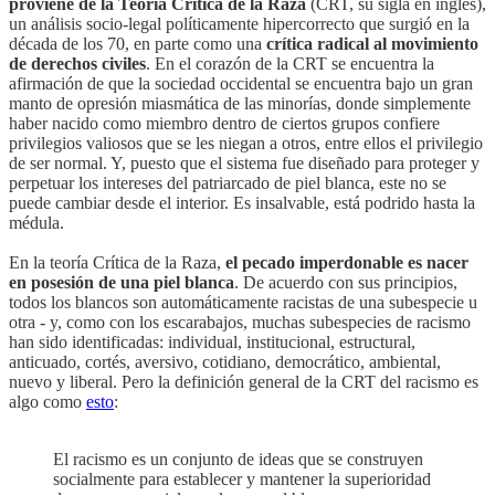
proviene de la Teoría Crítica de la Raza
(CRT, su sigla en inglés),
un análisis socio-legal políticamente hipercorrecto que surgió en la
década de los 70, en parte como una
crítica radical al movimiento
de derechos civiles
. En el corazón de la CRT se encuentra la
afirmación de que la sociedad occidental se encuentra bajo un gran
manto de opresión miasmática de las minorías, donde simplemente
haber nacido como miembro dentro de ciertos grupos confiere
privilegios valiosos que se les niegan a otros, entre ellos el privilegio
de ser normal. Y, puesto que el sistema fue diseñado para proteger y
perpetuar los intereses del patriarcado de piel blanca, este no se
puede cambiar desde el interior. Es insalvable, está podrido hasta la
médula.
En la teoría Crítica de la Raza,
el pecado imperdonable es nacer
en posesión de una piel blanca
. De acuerdo con sus principios,
todos los blancos son automáticamente racistas de una subespecie u
otra - y, como con los escarabajos, muchas subespecies de racismo
han sido identificadas: individual, institucional, estructural,
anticuado, cortés, aversivo, cotidiano, democrático, ambiental,
nuevo y liberal. Pero la definición general de la CRT del racismo es
algo como
esto
:
El racismo es un conjunto de ideas que se construyen
socialmente para establecer y mantener la superioridad