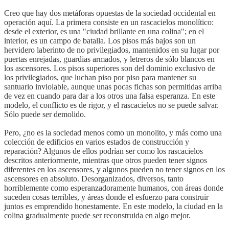
Creo que hay dos metáforas opuestas de la sociedad occidental en
operación aquí. La primera consiste en un rascacielos monolítico:
desde el exterior, es una "ciudad brillante en una colina"; en el
interior, es un campo de batalla. Los pisos más bajos son un
hervidero laberinto de no privilegiados, mantenidos en su lugar por
puertas enrejadas, guardias armados, y letreros de sólo blancos en
los ascensores. Los pisos superiores son del dominio exclusivo de
los privilegiados, que luchan piso por piso para mantener su
santuario inviolable, aunque unas pocas fichas son permitidas arriba
de vez en cuando para dar a los otros una falsa esperanza. En este
modelo, el conflicto es de rigor, y el rascacielos no se puede salvar.
Sólo puede ser demolido.
Pero, ¿no es la sociedad menos como un monolito, y más como una
colección de edificios en varios estados de construcción y
reparación? Algunos de ellos podrían ser como los rascacielos
descritos anteriormente, mientras que otros pueden tener signos
diferentes en los ascensores, y algunos pueden no tener signos en los
ascensores en absoluto. Desorganizados, diversos, tanto
horriblemente como esperanzadoramente humanos, con áreas donde
suceden cosas terribles, y áreas donde el esfuerzo para construir
juntos es emprendido honestamente. En este modelo, la ciudad en la
colina gradualmente puede ser reconstruida en algo mejor.