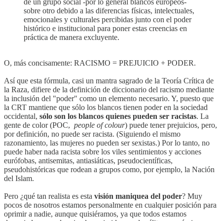
de un grupo social -por lo general blancos europeos-
sobre otro debido a las diferencias físicas, intelectuales,
emocionales y culturales percibidas junto con el poder
histórico e institucional para poner estas creencias en
práctica de manera excluyente.
O, más concisamente: RACISMO = PREJUICIO + PODER.
Así que esta fórmula, casi un mantra sagrado de la Teoría Crítica de
la Raza, difiere de la definición de diccionario del racismo mediante
la inclusión del "poder" como un elemento necesario. Y, puesto que
la CRT mantiene que sólo los blancos tienen poder en la sociedad
occidental,
sólo son los blancos quienes pueden ser racistas
. La
gente de color (POC,
people of colour
) puede tener prejuicios, pero,
por definición, no puede ser racista. (Siguiendo el mismo
razonamiento, las mujeres no pueden ser sexistas.) Por lo tanto, no
puede haber nada racista sobre los viles sentimientos y acciones
eurófobas, antisemitas, antiasiáticas, pseudocientíficas,
pseudohistóricas que rodean a grupos como, por ejemplo, la Nación
del Islam.
Pero ¿qué tan realista es esta
visión maniquea del poder
? Muy
pocos de nosotros estamos personalmente en cualquier posición para
oprimir a nadie, aunque quisiéramos, ya que todos estamos