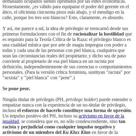
demasiado ocupados siendo oprimidos por las élites económicas.
Honestamente, ¿es válido para equiparar el poder del gerente en el
ático, el oficinista cincuenta pisos más abajo, y el mendigo en la
calle, porque los tres son blancos? Esto, claramente, es absurdo.
Y así, me parece a mí, la idea de privilegio se reencarnó desde sus
primeras formulaciones con el fin de
racionalizar la hostilidad
que
es requisito para la Teoría Crítica de la Raza: el privilegio blanco es
una cualidad mística que por arte de magia impregna con poder a
todas y cada una de las personas con piel blanca, cualquiera que
sean las circunstancias reales del propietario; y dicho sea de paso
convierte al propietario de esa piel blanca en un racista por
definición, independientemente de sus creencias o comportamientos
personales. (Para la versión crítica feminista, sustityan "racista" por
"sexista" y "piel blanca" con "pene".)
Se pone peor.
Ningún titular de privilegio (PH,
privilege holder
) puede entender o
empatizar nunca con la experiencia de un no-titular de privilegio,
incluso
el esfuerzo de hacerlo constituye una forma de opresión
.
Un impulso positivo del PH, incluso su
activismo en favor de la
igualdad
, se considera que es, no sólo condescendiente, sino
tan
racista y perjudicial como cualquier impulso negativo y
activismo de un miembro del
Ku Klux Klan
en favor de la