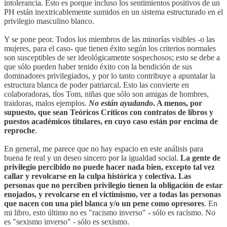
intolerancia. Esto es porque incluso los sentimientos positivos de un
PH están inextricablemente sumidos en un sistema estructurado en el
privilegio masculino blanco.
Y se pone peor. Todos los miembros de las minorías visibles -o las
mujeres, para el caso- que tienen éxito según los criterios normales
son susceptibles de ser ideológicamente sospechosos; esto se debe a
que sólo pueden haber tenido éxito con la bendición de sus
dominadores privilegiados, y por lo tanto contribuye a apuntalar la
estructura blanca de poder patriarcal. Esto las convierte en
colaboradoras, tíos Tom, niñas que sólo son amigas de hombres,
traidoras, malos ejemplos.
No están ayudando
. A menos, por
supuesto, que sean Teóricos Críticos con contratos de libros y
puestos académicos titulares, en cuyo caso están por encima de
reproche
.
En general, me parece que no hay espacio en este análisis para
buena fe real y un deseo sincero por la igualdad social.
La gente de
privilegio percibido no puede hacer nada bien, excepto tal vez
callar y revolcarse en la culpa histórica y colectiva. Las
personas que no perciben privilegio tienen la obligación de estar
enojados, y revolcarse en el victimismo, ver a todas las personas
que nacen con una piel blanca y/o un pene como opresores
. En
mi libro, esto último no es "racismo inverso" - sólo es racismo. No
es "sexismo inverso" - sólo es sexismo.