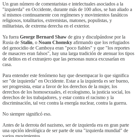
Un gran número de comentaristas e intelectuales asociados a la
"izquierda" en Occidente, durante más de 100 años, se han aliado a
sí mismos continuamente con regímenes y movimientos fanáticos
religiosos, totalitarios, extremistas, matones, populistas, y
militaristas, de extrema derecha en el exterior.
Ya fuera
George Bernard Shaw
de gira y disculpándose por la
Rusia de
Stalin
, o
Noam Chomsky
afirmando que los refugiados
del genocidio de Camboya eran "poco fiables" y que "los reportes
de masacres eran falsos", hay una larga tradición de atenuar los tipos
de delitos en el extranjero que las personas nunca excusarían en
casa.
Para entender este fenómeno hay que desempacar lo que significa
ser "de izquierda" en Occidente. Estar a la izquierda es ser bueno,
ser progresista, estar a favor de los derechos de la mujer, los
derechos de los homosexuales, el ecologismo, la justicia social, los
derechos de los trabajadores, y estar contra el racismo y la
discriminación, tal vez contra la energía nuclear, contra la guerra.
No siempre significó eso.
Antes de la derrota del nazismo, ser de izquierda era en gran parte
una opción ideológica de ser parte de una "izquierda mundial" de
varios movimientos.