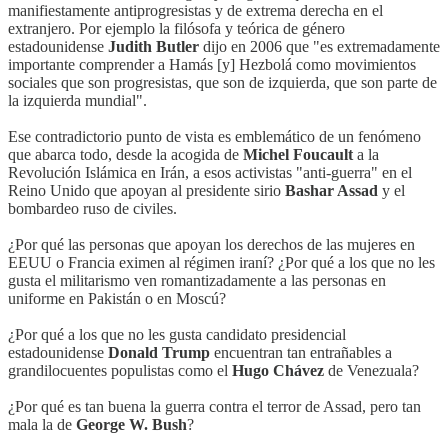
manifiestamente antiprogresistas y de extrema derecha en el
extranjero. Por ejemplo la filósofa y teórica de género
estadounidense
Judith Butler
dijo en 2006 que "es extremadamente
importante comprender a Hamás [y] Hezbolá como movimientos
sociales que son progresistas, que son de izquierda, que son parte de
la izquierda mundial".
Ese contradictorio punto de vista es emblemático de un fenómeno
que abarca todo, desde la acogida de
Michel Foucault
a la
Revolución Islámica en Irán, a esos activistas "anti-guerra" en el
Reino Unido que apoyan al presidente sirio
Bashar Assad
y el
bombardeo ruso de civiles.
¿Por qué las personas que apoyan los derechos de las mujeres en
EEUU o Francia eximen al régimen iraní? ¿Por qué a los que no les
gusta el militarismo ven romantizadamente a las personas en
uniforme en Pakistán o en Moscú?
¿Por qué a los que no les gusta candidato presidencial
estadounidense
Donald Trump
encuentran tan entrañables a
grandilocuentes populistas como el
Hugo Chávez
de Venezuala?
¿Por qué es tan buena la guerra contra el terror de Assad, pero tan
mala la de
George W. Bush
?