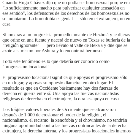
Cuando Hugo Chávez dijo que no podía ser homosexual porque era
"lo suficientemente macho para pulverizar cualquier acusación en
ese sentido", los defensores de los derechos de los homosexuales no
se inmutaron. La homofobia es genial — sólo en el extranjero, no en
casa.
Si tomaras a un progresista promedio amante de Hezbolá y le dijeras
que orine en una fuente y nacerá de nuevo en Texas se burlaría de la
"religión ignorante" — pero llévalo al valle de Beka'a y dile que se
azote a sí mismo por Ashura y lo encontrará hermoso.
Todo este fenómeno es lo que debería ser conocido como
"progresismo locacional".
El progresismo locacional significa que apoyas el progresismo sólo
en un lugar, y apoyas su opuesto diametral en otro lugar. El
resultado es que en Occidente básicamente hay dos fuerzas de
derecha en guerra entre sí. Una apoya las fuerzas nacionalistas
religiosas de derecha en el extranjero, la otra les apoya en casa.
Los frágiles valores liberales de Occidente que se alcanzaron
después de 1.000 de erosionar el poder de la religión, el
nacionalismo, el racismo, la xenofobia y el chovinismo, no tendrán
ninguna oportunidad contra las fuerzas contrincantes de la derecha
extranjera, la derecha interna, y los progresistas locacionales internos