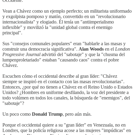
Occidente.
Vean a Chávez como un ejemplo perfecto; un militarista uniformado
y exgolpista pomposo y matón, convertido en un "revolucionario
internacionalista" y elogiado. Él tenía un "antiimperialismo
inflexible" y movilizó la "unidad global contra el enemigo
principal".
Sus "consejos comunales populares" eran "hablarle a las masas y
construir una democracia significativa".
Alan Woods
en el
London
Progressive Journal
advirtió del "sabotaje" y que la "chusma del
lumpenproletariado" estaban "causando caos" contra el pobre
Chávez.
Escuchen cómo el occidental describe al gran líder: "Chávez
siempre se inspiró en el contacto con las masas revolucionarias".
Entonces, ¿por qué no tienen a Chávez en el Reino Unido o Estados
Unidos? ¿Hombres en uniforme desfilando, la voz del presidente a
todo volúmen en todos los canales, la búsqueda de "enemigos", del
"sabotaje"?
Un poco como
Donald Trump
, pero aún más.
Porque el occidental quiere a su "gran líder" en Venezuala, no en
Londres, que la policía religiosa acose a las mujeres "impúdicas" en