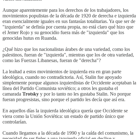
Aunque aparentemente para los derechos de los trabajadores, los
movimientos populistas de la década de 1920 de derecha e izquierda
eran esencialmente iguales en sus fantasías totalitarias. Ya que ser de
"izquierda" se definía por cuenta propia, no está claro qué hizo que
el Jemer Rojo y su genocidio fuera más de "izquierda" que los
genocidas hutus en Ruanda.
¿Qué hizo que los nacionalistas árabes de una variedad, como los
palestinos, fueran de "izquierda", mientras que los de otra variedad,
como las Fuerzas Libanesas, fueran de "derecha"?
La lealtad a estos movimientos de izquierda era en gran parte
ideológica, cuando no contradictoria. Así, Stalin fue apoyado
simplemente porque algunos izquierdistas de Occidente aceptaban la
línea del Partido Comunista soviético; a otros les gustaba el
camarada
Trotsky
y por lo tanto no les gustaba Stalin. No porque
fueran progresistas, sino porque el partido les decía que así era.
En aquellos días la izquierda ideológica quería que Occidente se
viera como la Unión Soviética: un estado de partido único que
controlarían.
Cuando llegamos a la década de 1990 y la caída del comunismo, la
necesidad de ser fieles a una izquierda oficial en declive y