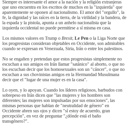
Siempre es interesante el amor a la nación y la religión extranjeras
que uno encuentra en los escritos de muchos en la "izquierda" que
aparentemente se oponen al nacionalismo. El amor del "orgullo", la
fe, la dignidad y las raíces en la tierra, de la virilidad y la bandera, de
la espada y la pistola, apunta a un anhelo nacionalista que la
izquierda occidental no puede permitirse a sí misma en casa.
Los mismos valores en Trump o
Brexit
,
Le Pen
o la Liga Norte que
los progresistas consideran objetables en Occidente, son admirables
cuando se expresan en Venezuala, Siria, Irán o entre los palestinos.
No se engañen y pretendan que estos progresistas simplemente no
escuchan a sus amigos en Irán llamar "satánico" al aborto, o que no
los escuchan decir que los homosexuales son un "cáncer", o que no
escuchan a sus chovinistas amigos en la Hermandad Musulmana
decir que el "lugar de una mujer es en la casa".
Lo oyen, y lo apoyan. Cuando los líderes religiosos, barbudos con
sobrepeso en Irán dicen que "las mujeres y los hombres son
diferentes; las mujeres son impulsadas por sus emociones", las
mismas personas que hablan de "neutralidad de género" en
Occidente abren sus ojos y dicen "sí estoy de acuerdo, gran
percepción", en vez de preguntar "¿dónde está el baño
transgénero?".