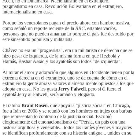
Aceh, no en Dinamarca. Nacionalismo en el extranjero,
pragmatismo en casa. Revolución Bolivariana en el extranjero,
internacionalismo en casa.
Porque los venezolanos pagan el precio ahora con hambre masiva,
como señaló un reporte reciente de la
BBC
, estantes vacíos,
personas que no pueden amamantar porque el país fue destruido por
este sinsentido populista y militarista.
Chávez no era un "progresista", era un militarista de derecha que se
hizo pasar de izquierda, de la misma forma en que Hezbolá y
Hamás, Bashar Assad y los ayatolás son todos "de izquierda".
Al mirar el amor y adoración que algunos en Occidente tienen por la
extrema derecha en el extranjero, uno se da cuenta de cómo en el
extranjero la gente abraza valores diametralmente opuestos a los que
adopta en casa. No les gusta
Jerry Falwell
, pero si él fuera el
ayatolá Jerry al-Falwell, sería amado y elogiado.
El rabino
Brant Rosen
, que apoya la "justicia social" en Chicago,
fue a Irán en 2008 y se reunió con los hombres en trajes con barbas
que representan lo contrario de la justicia social. Escribió
elogiosamente del etnonacionalismo de "Persia, un país con una
historia orgullosa y venerable... todos los iraníes jóvenes y mayores
se identifican profundamente con su historia antigua... unidos en su