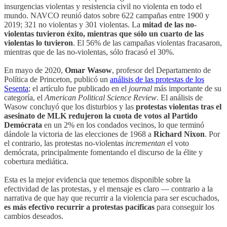
insurgencias violentas y resistencia civil no violenta en todo el
mundo. NAVCO reunió datos sobre 622 campañas entre 1900 y
2019; 321 no violentas y 301 violentas. La
mitad de las no-
violentas tuvieron éxito, mientras que sólo un cuarto de las
violentas lo tuvieron
. El 56% de las campañas violentas fracasaron,
mientras que de las no-violentas, sólo fracasó el 30%.
En mayo de 2020,
Omar Wasow
, profesor del Departamento de
Política de Princeton, publicó un
análisis de las protestas de los
Sesenta
; el artículo fue publicado en el
journal
más importante de su
categoría, el
American Political Science Review
. El análisis de
Wasow concluyó que los disturbios y las
protestas violentas tras el
asesinato de MLK redujeron la cuota de votos al Partido
Demócrata
en un 2% en los condados vecinos, lo que terminó
dándole la victoria de las elecciones de 1968 a
Richard Nixon
. Por
el contrario, las protestas no-violentas
incrementan
el voto
demócrata, principalmente fomentando el discurso de la élite y
cobertura mediática.
Esta es la mejor evidencia que tenemos disponible sobre la
efectividad de las protestas, y el mensaje es claro — contrario a la
narrativa de que hay que recurrir a la violencia para ser escuchados,
es más efectivo recurrir a protestas pacíficas
para conseguir los
cambios deseados.