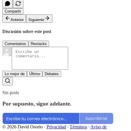
Compartir
Anterior
Siguiente
Discusión sobre este post
Comentarios
Restacks
Lo mejor de
Último
Debates
Sin posts
Por supuesto, sigue adelante.
Suscribirse
© 2026 David Osorio
·
Privacidad
∙
Términos
∙
Aviso de