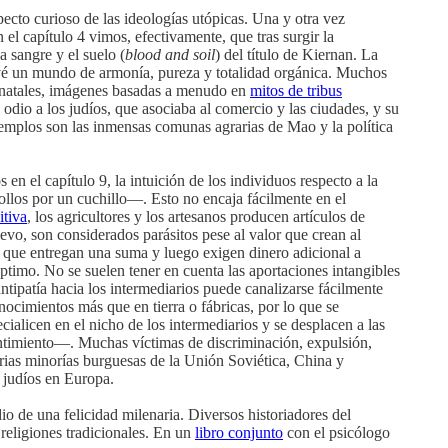
pecto curioso de las ideologías utópicas. Una y otra vez
l capítulo 4 vimos, efectivamente, que tras surgir la
a sangre y el suelo (
blood and soil
) del título de Kiernan. La
revé un mundo de armonía, pureza y totalidad orgánica. Muchos
s natales, imágenes basadas a menudo en
mitos de tribus
u odio a los judíos, que asociaba al comercio y las ciudades, y su
ejemplos son las inmensas comunas agrarias de Mao y la política
 el capítulo 9, la intuición de los individuos respecto a la
ollos por un cuchillo—. Esto no encaja fácilmente en el
itiva
, los agricultores y los artesanos producen artículos de
uevo, son considerados parásitos pese al valor que crean al
, que entregan una suma y luego exigen dinero adicional a
timo. No se suelen tener en cuenta las aportaciones intangibles
ntipatía hacia los intermediarios puede canalizarse fácilmente
onocimientos más que en tierra o fábricas, por lo que se
cialicen en el nicho de los intermediarios y se desplacen a las
ntimiento—. Muchas víctimas de discriminación, expulsión,
ias minorías burguesas de la Unión Soviética, China y
s judíos en Europa.
o de una felicidad milenaria. Diversos historiadores del
 religiones tradicionales. En un
libro conjunto
con el psicólogo