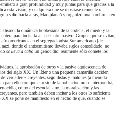
e semillero a gran profundidad y muy juntas para que gracias a la
ica esta visión, y cualquiera que se mostrase renuente o
 gran salto hacia atrás, Mao planeó y organizó una hambruna en
ialismo; la dinámica hobbesiana de la codicia, el miedo y la
ntera para incitarla al asesinato masivo. Grupos que se evitan,
s afroamericanos en el segregacionista Sur americano [de
a nazi, donde el antisemitismo llevaba siglos consolidado, no
ando
se lleva a cabo
un genocidio, realmente sólo comete los
ividuos, la aprobación de otros y la pasiva aquiescencia de
idios del siglo XX. Un líder o una pequeña camarilla deciden
a de verdaderos creyentes, seguidistas y matones (a menudo
n para ello con que el resto de la población no se interpondrá,
 genocidio, como del esencialismo, la moralización y las
reyentes, pero también deben incitar a los otros lo suficiente
glo XX se pone de manifiesto en el hecho de que, cuando se