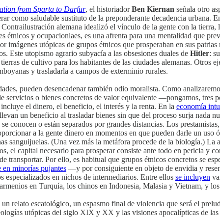
ation from Sparta to Darfur
, el historiador
Ben Kiernan
señala otro as
ar como saludable sustituto de la preponderante decadencia urbana. En e
 Contrailustración alemana idealizó el vínculo de la gente con la tierra, l
ves étnicos y ocupacionlaes, es una afrenta para una mentalidad que p
or imágenes utópicas de grupos étnicos que prosperaban en sus patria
pos. Este utopismo agrario subyacía a las obsesiones duales de
Hitler
: s
tierras de cultivo para los habitantes de las ciudades alemanas. Otros 
amboyanas y trasladarla a campos de exterminio rurales.
dades, pueden desencadenar también odio moralista. Como analizaremos en
 de servicios o bienes concretos de valor equivalente —pongamos, tres p
luye el dinero, el beneficio, el interés y la renta. En la
economía intu
llevan un beneficio al trasladar bienes sin que del proceso surja nada n
 se conocen o están separados por grandes distancias. Los prestamistas
roporcionar a la gente dinero en momentos en que pueden darle un uso óp
nas sanguijuelas. (Una vez más la metáfora procede de la biología.) La a
s, el capital necesario para prosperar consiste ante todo en pericia y c
e transportar. Por ello, es habitual que grupos étnicos concretos se espe
e en minorías pujantes
—y por consiguiente en objeto de envidia y rese
os especializados en nichos de intermediarios. Entre ellos
se incluyen
var
s armenios en Turquía, los chinos en Indonesia, Malasia y Vietnam, y lo
n relato escatológico, un espasmo final de violencia que será el preludi
ologías utópicas del siglo XIX y XX y las visiones apocalípticas de las