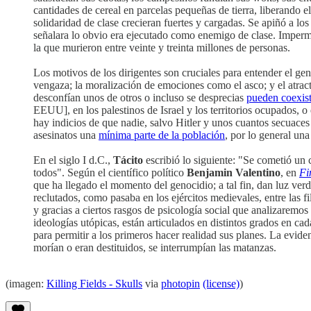
cantidades de cereal en parcelas pequeñas de tierra, liberando el
solidaridad de clase crecieran fuertes y cargadas. Se apiñó a l
señalara lo obvio era ejecutado como enemigo de clase. Imperme
la que murieron entre veinte y treinta millones de personas.
Los motivos de los dirigentes son cruciales para entender el ge
vengaza; la moralización de emociones como el asco; y el atract
desconfían unos de otros o incluso se desprecias
pueden coexist
EEUU], en los palestinos de Israel y los territorios ocupados, o
hay indicios de que nadie, salvo Hitler y unos cuantos secuaces
asesinatos una
mínima parte de la población
, por lo general una
En el siglo I d.C.,
Tácito
escribió lo siguiente: "Se cometió un 
todos". Según el científico político
Benjamin Valentino
, en
Fi
que ha llegado el momento del genocidio; a tal fin, dan luz ve
reclutados, como pasaba en los ejércitos medievales, entre las f
y gracias a ciertos rasgos de psicología social que analizaremos
ideologías utópicas, están articulados en distintos grados en ca
para permitir a los primeros hacer realidad sus planes. La evid
morían o eran destituidos, se interrumpían las matanzas.
(imagen:
Killing Fields - Skulls
via
photopin
(license)
)