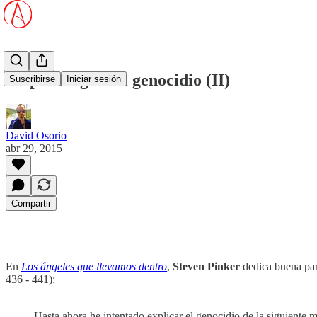
La psicología del genocidio (II)
Suscribirse
Iniciar sesión
David Osorio
abr 29, 2015
Compartir
En
Los ángeles que llevamos dentro
,
Steven Pinker
dedica buena part
436 - 441):
Hasta ahora he intentado explicar el genocidio de la siguiente m