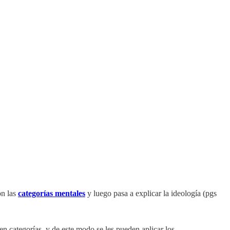
on las
categorías mentales
y luego pasa a explicar la ideología (pgs
en categorías, y de este modo se les pueden aplicar los