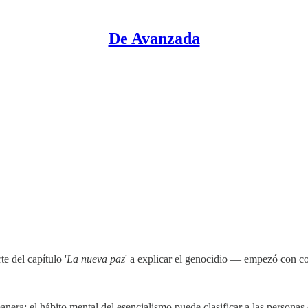
De Avanzada
e del capítulo '
La nueva paz
' a explicar el genocidio — empezó con c
anera: el hábito mental del esencialismo puede clasificar a las personas 