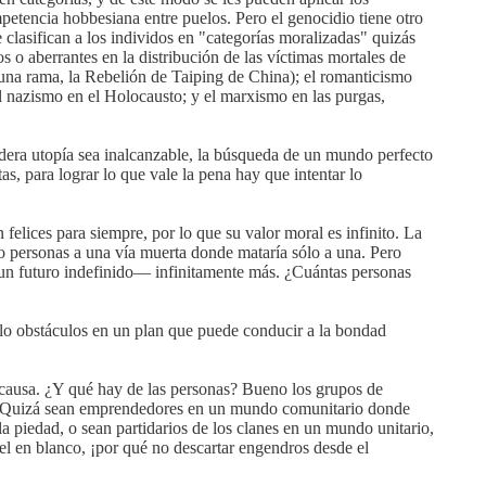
petencia hobbesiana entre puelos. Pero el genocidio tiene otro
 clasifican a los individos en "categorías moralizadas" quizás
 o aberrantes en la distribución de las víctimas mortales de
n una rama, la Rebelión de Taiping de China); el romanticismo
el nazismo en el Holocausto; y el marxismo en las purgas,
dera utopía sea inalcanzable, la búsqueda de un mundo perfecto
 para lograr lo que vale la pena hay que intentar lo
 felices para siempre, por lo que su valor moral es infinito. La
o personas a una vía muerta donde mataría sólo a una. Pero
 un futuro indefinido— infinitamente más. ¿Cuántas personas
lo obstáculos en un plan que puede conducir a la bondad
 causa. ¿Y qué hay de las personas? Bueno los grupos de
gar.Quizá sean emprendedores en un mundo comunitario donde
 piedad, o sean partidarios de los clanes en un mundo unitario,
el en blanco, ¡por qué no descartar engendros desde el