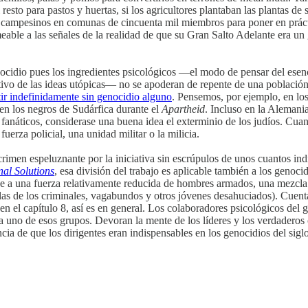
 resto para pastos y huertas, si los agricultores plantaban las plantas d
os campesinos en comunas de cincuenta mil miembros para poner en práct
able a las señales de la realidad de que su Gran Salto Adelante era un
nocidio pues los ingredientes psicológicos —el modo de pensar del esenc
ivo de las ideas utópicas— no se apoderan de repente de una población e
ir indefinidamente sin genocidio alguno
. Pensemos, por ejemplo, en lo
 en los negros de Sudárfica durante el
Apartheid
. Incluso en la Alemani
 fanáticos, considerase una buena idea el exterminio de los judíos. Cu
 fuerza policial, una unidad militar o la milicia.
crimen espeluznante por la iniciativa sin escrúpulos de unos cuantos ind
nal Solutions
, esa división del trabajo es aplicable también a los genoc
rde a una fuerza relativamente reducida de hombres armados, una mezcl
ilas de los criminales, vagabundos y otros jóvenes desahuciados). Cuenta
 en el capítulo 8, así es en general. Los colaboradores psicológicos del
da uno de esos grupos. Devoran la mente de los líderes y los verdaderos c
encia de que los dirigentes eran indispensables en los genocidios del si