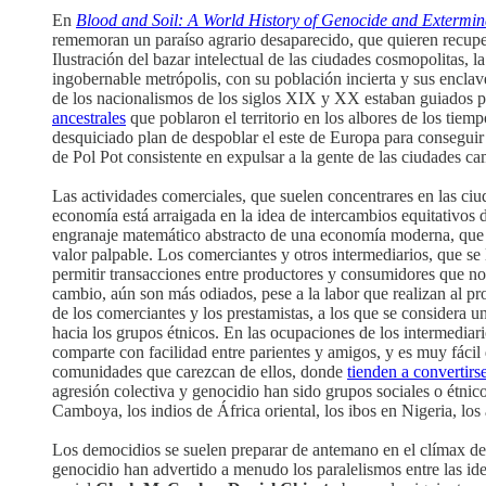
En
Blood and Soil: A World History of Genocide and Extermin
rememoran un paraíso agrario desaparecido, que quieren recuper
Ilustración del bazar intelectual de las ciudades cosmopolitas, la
ingobernable metrópolis, con su población incierta y sus encla
de los nacionalismos de los siglos XIX y XX estaban guiados p
ancestrales
que poblaron el territorio en los albores de los tiem
desquiciado plan de despoblar el este de Europa para conseguir 
de Pol Pot consistente en expulsar a la gente de las ciudades c
Las actividades comerciales, que suelen concentrares en las ciu
economía está arraigada en la idea de intercambios equitativos
engranaje matemático abstracto de una economía moderna, que inc
valor palpable. Los comerciantes y otros intermediarios, que se 
permitir transacciones entre productores y consumidores que no
cambio, aún son más odiados, pese a la labor que realizan al p
de los comerciantes y los prestamistas, a los que se considera u
hacia los grupos étnicos. En las ocupaciones de los intermediario
comparte con facilidad entre parientes y amigos, y es muy fácil d
comunidades que carezcan de ellos, donde
tienden a convertirs
agresión colectiva y genocidio han sido grupos sociales o étnic
Camboya, los indios de África oriental, los ibos en Nigeria, lo
Los democidios se suelen preparar de antemano en el clímax de u
genocidio han advertido a menudo los paralelismos entre las ide