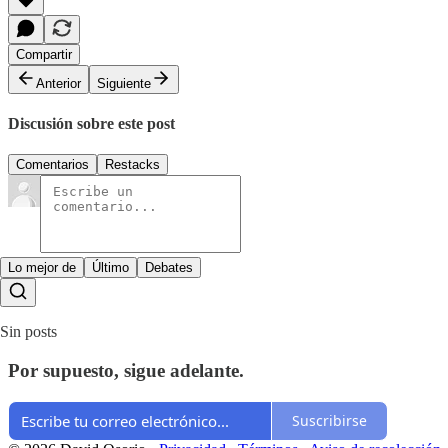
Compartir
Anterior
Siguiente
Discusión sobre este post
Comentarios
Restacks
Lo mejor de
Último
Debates
Sin posts
Por supuesto, sigue adelante.
Suscribirse