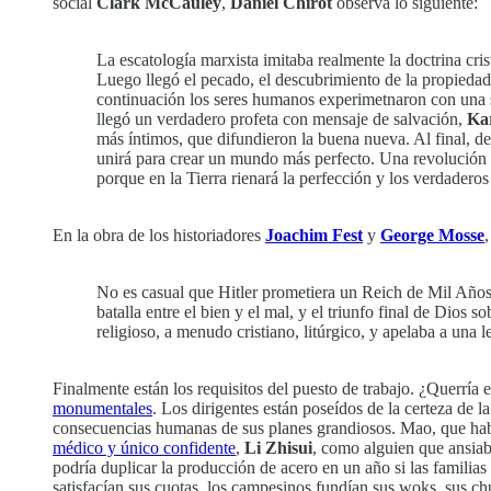
social
Clark McCauley
,
Daniel Chirot
observa lo siguiente:
La escatología marxista imitaba realmente la doctrina cris
Luego llegó el pecado, el descubrimiento de la propiedad
continuación los seres humanos experimetnaron con una ser
llegó un verdadero profeta con mensaje de salvación,
Ka
más íntimos, que difundieron la buena nueva. Al final, de t
unirá para crear un mundo más perfecto. Una revolución fin
porque en la Tierra rienará la perfección y los verdadero
En la obra de los historiadores
Joachim Fest
y
George Mosse
No es casual que Hitler prometiera un Reich de Mil Años,
batalla entre el bien y el mal, y el triunfo final de Dio
religioso, a menudo cristiano, litúrgico, y apelaba a una 
Finalmente están los requisitos del puesto de trabajo. ¿Querría e
monumentales
. Los dirigentes están poseídos de la certeza de l
consecuencias humanas de sus planes grandiosos. Mao, que habí
médico y único confidente
,
Li Zhisui
, como alguien que ansiab
podría duplicar la producción de acero en un año si las familia
satisfacían sus cuotas, los campesinos fundían sus woks, sus ch