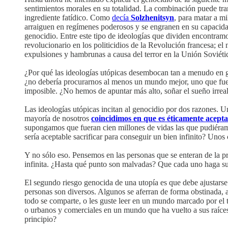
sentimientos morales en su totalidad. La combinación puede tra
ingrediente fatídico. Como
decía
Solzhenitsyn
, para matar a m
arraiguen en regímenes poderosos y se engranen en su capacidad d
genocidio. Entre este tipo de ideologías que dividen encontramo
revolucionario en los politicidios de la Revolución francesa; e
expulsiones y hambrunas a causa del terror en la Unión Soviét
¿Por qué las ideologías utópicas desembocan tan a menudo en g
¿no debería procurarnos al menos un mundo mejor, uno que fuer
imposible. ¿No hemos de apuntar más alto, soñar el sueño irrea
Las ideologías utópicas incitan al genocidio por dos razones. Un
mayoría de nosotros
coincidimos en que es éticamente acepta
supongamos que fueran cien millones de vidas las que pudiéram
sería aceptable sacrificar para conseguir un bien infinito? Unos
Y no sólo eso. Pensemos en las personas que se enteran de la 
infinita. ¿Hasta qué punto son malvadas? Que cada uno haga su
El segundo riesgo genocida de una utopía es que debe ajustarse
personas son diversos. Algunos se aferran de forma obstinada,
todo se comparte, o les guste leer en un mundo marcado por el 
o urbanos y comerciales en un mundo que ha vuelto a sus raíces
principio?