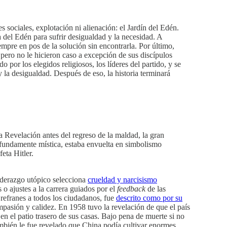
s sociales, explotación ni alienación: el Jardín del Edén.
 del Edén para sufrir desigualdad y la necesidad. A
empre en pos de la solución sin encontrarla. Por último,
 pero no le hicieron caso a excepción de sus discípulos
 por los elegidos religiosos, los líderes del partido, y se
y la desigualdad. Después de eso, la historia terminará
 Revelación antes del regreso de la maldad, la gran
profundamente mística, estaba envuelta en simbolismo
eta Hitler.
 liderazgo utópico selecciona
crueldad y narcisismo
s o ajustes a la carrera guiados por el
feedback
de las
refranes a todos los ciudadanos, fue
descrito como por su
mpasión y calidez. En 1958 tuvo la revelación de que el país
n el patio trasero de sus casas. Bajo pena de muerte si no
También le fue revelado que China podía cultivar enormes