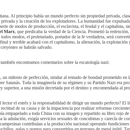
tiana. Al principio había un mundo perfecto sin propiedad privada, clase
 privada y la creación de los explotadores. La humanidad fue expulsada
ie de modos de producción, el esclavista, el feudal y el capitalista, si
rl Marx
, que predicaba la verdad de la Ciencia. Prometió la redención,
odos modos, el proletariado, portador de la fe verdadera, será convertido
al y terrible acabará con el capitalismo, la alienación, la explotación 
s creyentes se habrán salvado.
, también encontramos comentarios sobre la escatología nazi:
 un milenio de perfección, similar al reinado de bondad prometido en la
s sobre Satanás. Toda la imaginería de su régimen y su Partido Nazi era 
ley superior, a una misión decretada por el destino y encomendada al prof
l lector el estrés y la responsabilidad de dirigir un mundo perfecto? El
a rectitud de su causa y de la impaciencia por realizar reformas creciente
a empapelado a toda China con su imagen y repartido su libro rojo de 
a la adulación, exigía servicios sexuales de concubinas y carecía de co
s campesinas contribuían a la producción nacional operando fundiciones e
uchillos, palas y pomos para convertirlos en terrones de metal inútil. 