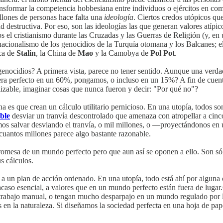
nsformar la competencia hobbesiana entre individuos o ejércitos en com
illones de personas hace falta una
ideología
. Ciertos credos utópicos que
estructiva. Por eso, son las ideologías las que generan valores atípicos
s el cristianismo durante las Cruzadas y las Guerras de Religión (y, e
l nacionalismo de los genocidios de la Turquía otomana y los Balcanes; 
ica de
Stalin
, la China de
Mao
y la Camobya de
Pol Pot
.
enocidios? A primera vista, parece no tener sentido. Aunque una verda
a perfecto en un 60%, pongamos, o incluso en un 15%? A fin de cuentas,
lizable, imaginar cosas que nunca fueron y decir: "Por qué no"?
a es que crean un cálculo utilitario pernicioso. En una utopía, todos son
ble
desviar un tranvía descontrolado que amenaza con atropellar a cinc
os salvar desviando el tranvía, o mil millones, o —proyectándonos en
 cuantos millones parece algo bastante razonable.
promesa de un mundo perfecto pero que aun así se oponen a ello. Son só
s cálculos.
 a un plan de acción ordenado. En una utopía, todo está ahí por alguna
 acaso esencial, a valores que en un mundo perfecto están fuera de lu
trabajo manual, o tengan mucho desparpajo en un mundo regulado por la
 en la naturaleza. Si diseñamos la sociedad perfecta en una hoja de pap