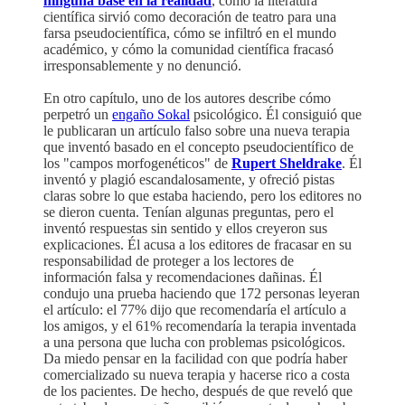
ninguna base en la realidad
, cómo la literatura
científica sirvió como decoración de teatro para una
farsa pseudocientífica, cómo se infiltró en el mundo
académico, y cómo la comunidad científica fracasó
irresponsablemente y no denunció.
En otro capítulo, uno de los autores describe cómo
perpetró un
engaño Sokal
psicológico. Él consiguió que
le publicaran un artículo falso sobre una nueva terapia
que inventó basado en el concepto pseudocientífico de
los "campos morfogenéticos" de
Rupert Sheldrake
. Él
inventó y plagió escandalosamente, y ofreció pistas
claras sobre lo que estaba haciendo, pero los editores no
se dieron cuenta. Tenían algunas preguntas, pero el
inventó respuestas sin sentido y ellos creyeron sus
explicaciones. Él acusa a los editores de fracasar en su
responsabilidad de proteger a los lectores de
información falsa y recomendaciones dañinas. Él
condujo una prueba haciendo que 172 personas leyeran
el artículo: el 77% dijo que recomendaría el artículo a
los amigos, y el 61% recomendaría la terapia inventada
a una persona que lucha con problemas psicológicos.
Da miedo pensar en la facilidad con que podría haber
comercializado su nueva terapia y hacerse rico a costa
de los pacientes. De hecho, después de que reveló que