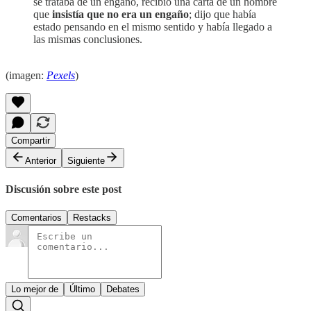
se trataba de un engaño, recibió una carta de un hombre
que
insistía que no era un engaño
; dijo que había
estado pensando en el mismo sentido y había llegado a
las mismas conclusiones.
(imagen:
Pexels
)
Compartir
Anterior
Siguiente
Discusión sobre este post
Comentarios
Restacks
Lo mejor de
Último
Debates