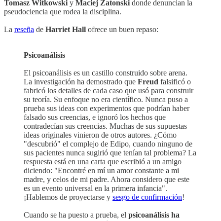
Tomasz Witkowski
y
Maciej Zatonski
donde denuncian la
pseudociencia que rodea la disciplina.
La
reseña
de
Harriet Hall
ofrece un buen repaso:
Psicoanálisis
El psicoanálisis es un castillo construido sobre arena.
La investigación ha demostrado que
Freud
falsificó o
fabricó los detalles de cada caso que usó para construir
su teoría. Su enfoque no era científico. Nunca puso a
prueba sus ideas con experimentos que podrían haber
falsado sus creencias, e ignoró los hechos que
contradecían sus creencias. Muchas de sus supuestas
ideas originales vinieron de otros autores. ¿Cómo
"descubrió" el complejo de Edipo, cuando ninguno de
sus pacientes nunca sugirió que tenían tal problema? La
respuesta está en una carta que escribió a un amigo
diciendo: "Encontré en mí un amor constante a mi
madre, y celos de mi padre. Ahora considero que este
es un evento universal en la primera infancia".
¡Hablemos de proyectarse y
sesgo de confirmación
!
Cuando se ha puesto a prueba, el
psicoanálisis ha