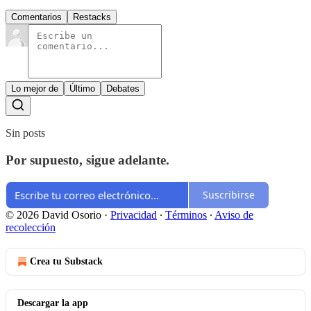
Comentarios
Restacks
Lo mejor de
Último
Debates
Sin posts
Por supuesto, sigue adelante.
Suscribirse
© 2026 David Osorio
·
Privacidad
∙
Términos
∙
Aviso de
recolección
Crea tu Substack
Descargar la app