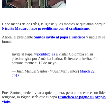
Hace menos de dos días, la Iglesia y los medios se quejaban porque
Nicolás Maduro hace proselitismo con el cristianismo
.
Ahora, el presidente
Santos invitó al papa Francisco
y nadie ni se
inmuta:
Invité al Papa @
pontifex_es
a visitar Colombia en su
próxima gira por América Latina. Reiteraré la invitación
personalmente el 12 de mayo.
— Juan Manuel Santos (@JuanManSantos)
March 22,
2013
Pues Santos puede invitar a quien quiera, pero como este es un líder
religioso, lo lógico sería que el papa
Francisco se pague su propio
viaje
: