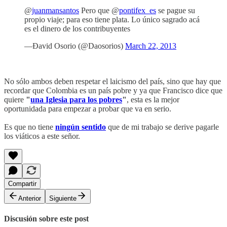
@
juanmansantos
Pero que @
pontifex_es
se pague su
propio viaje; para eso tiene plata. Lo único sagrado acá
es el dinero de los contribuyentes
—Ðavid Osorio (@Daosorios)
March 22, 2013
No sólo ambos deben respetar el laicismo del país, sino que hay que
recordar que Colombia es un país pobre y ya que Francisco dice que
quiere
"
una Iglesia para los pobres
"
, esta es la mejor
oportunidada para empezar a probar que va en serio.
Es que no tiene
ningún sentido
que de mi trabajo se derive pagarle
los viáticos a este señor.
Compartir
Anterior
Siguiente
Discusión sobre este post