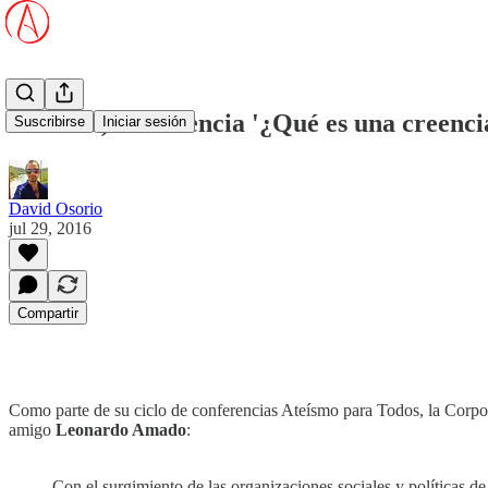
Mañana, conferencia '¿Qué es una creenci
Suscribirse
Iniciar sesión
David Osorio
jul 29, 2016
Compartir
Como parte de su ciclo de conferencias Ateísmo para Todos, la Corpo
amigo
Leonardo Amado
:
Con el surgimiento de las organizaciones sociales y políticas de 