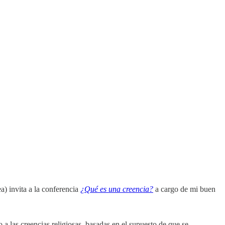
) invita a la conferencia
¿Qué es una creencia?
a cargo de mi buen
o a las creencias religiosas, basadas en el supuesto de que se