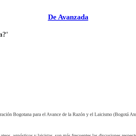
De Avanzada
a?'
ración Bogotana para el Avance de la Razón y el Laicismo (Bogotá Atea
ateos, agnósticos y laicistas, son más frecuentes las discusiones respect