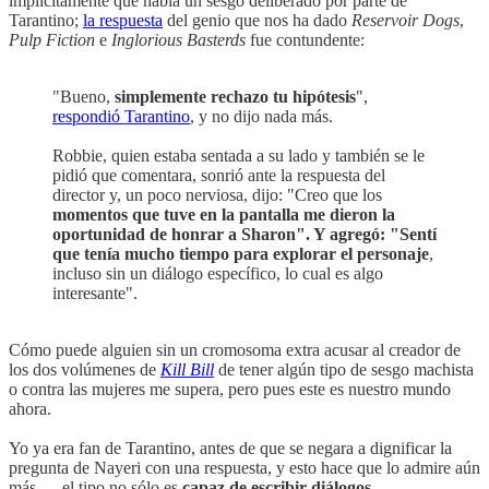
implícitamente que había un sesgo deliberado por parte de
Tarantino;
la respuesta
del genio que nos ha dado
Reservoir Dogs
,
Pulp Fiction
e
Inglorious Basterds
fue contundente:
"Bueno,
simplemente rechazo tu hipótesis
",
respondió Tarantino
, y no dijo nada más.
Robbie, quien estaba sentada a su lado y también se le
pidió que comentara, sonrió ante la respuesta del
director y, un poco nerviosa, dijo: "Creo que los
momentos que tuve en la pantalla me dieron la
oportunidad de honrar a Sharon". Y agregó: "Sentí
que tenía mucho tiempo para explorar el personaje
,
incluso sin un diálogo específico, lo cual es algo
interesante".
Cómo puede alguien sin un cromosoma extra acusar al creador de
los dos volúmenes de
Kill Bill
de tener algún tipo de sesgo machista
o contra las mujeres me supera, pero pues este es nuestro mundo
ahora.
Yo ya era fan de Tarantino, antes de que se negara a dignificar la
pregunta de Nayeri con una respuesta, y esto hace que lo admire aún
más — el tipo no sólo es
capaz de escribir diálogos