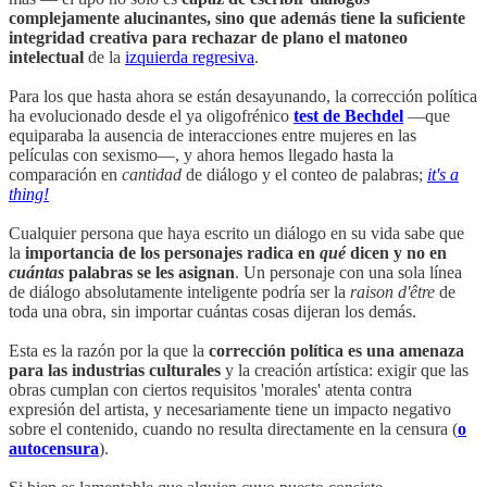
complejamente alucinantes, sino que además tiene la suficiente
integridad creativa para rechazar de plano el matoneo
intelectual
de la
izquierda regresiva
.
Para los que hasta ahora se están desayunando, la corrección política
ha evolucionado desde el ya oligofrénico
test de Bechdel
—que
equiparaba la ausencia de interacciones entre mujeres en las
películas con sexismo—, y ahora hemos llegado hasta la
comparación en
cantidad
de diálogo y el conteo de palabras;
it's a
thing!
Cualquier persona que haya escrito un diálogo en su vida sabe que
la
importancia de los personajes radica en
qué
dicen y no en
cuántas
palabras se les asignan
. Un personaje con una sola línea
de diálogo absolutamente inteligente podría ser la
raison d'être
de
toda una obra, sin importar cuántas cosas dijeran los demás.
Esta es la razón por la que la
corrección política es una amenaza
para las industrias culturales
y la creación artística: exigir que las
obras cumplan con ciertos requisitos 'morales' atenta contra
expresión del artista, y necesariamente tiene un impacto negativo
sobre el contenido, cuando no resulta directamente en la censura (
o
autocensura
).