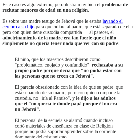
Este caso es algo extremo, pero ilustra muy bien el
problema de
reclutar menores de edad en una religión
.
Es sobre una madre testigo de Jehová que le estaba
lavando el
cerebro a su hijo
para que odiara al padre, que está separado de ella
pero con quien tiene custodia compartida — al parecer, el
adoctrinamiento de la madre era tan fuerte que el niño
simplemente no quería tener nada que ver con su padre
:
El niño, que los maestros describieron como
"problemático, enojado y confundido",
rechazaba a su
propio padre porque decía que "no podía estar con
las personas que no creen en Jehová"
.
El parecía obsesionado con la idea de que su padre, que
está separado de su madre, pero con quien comparte la
custodia, no "iría al Paraíso", y
le dijo a los adultos
que él "no quería ir donde papá porque él no era
un Jehová"
.
El personal de la escuela se alarmó cuando incluso
cortó materiales de enseñanza en clase de Religión
porque no podía soportar aprender sobre la corriente
dominante del cristianismo.