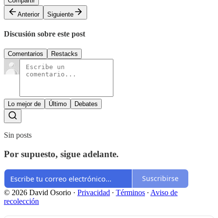
Compartir
Anterior
Siguiente
Discusión sobre este post
Comentarios
Restacks
Lo mejor de
Último
Debates
Sin posts
Por supuesto, sigue adelante.
Suscribirse
© 2026 David Osorio
·
Privacidad
∙
Términos
∙
Aviso de
recolección