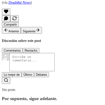
(vía
Doubtful News
)
Compartir
Anterior
Siguiente
Discusión sobre este post
Comentarios
Restacks
Lo mejor de
Último
Debates
Sin posts
Por supuesto, sigue adelante.