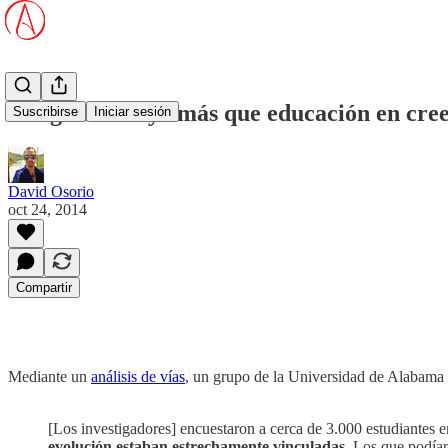
Religión influye más que educación en cree
Suscribirse
Iniciar sesión
David Osorio
oct 24, 2014
Compartir
Mediante un
análisis de vías
, un grupo de la Universidad de Alabama 
[Los investigadores] encuestaron a cerca de 3.000 estudiantes 
evolución estaban estrechamente vinculadas
. Los que podía