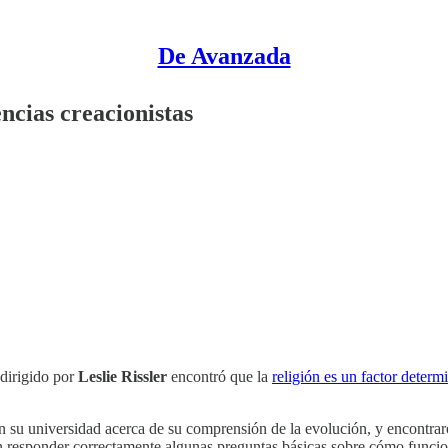
De Avanzada
ncias creacionistas
dirigido por
Leslie Rissler
encontró que la
religión es un factor determ
en su universidad acerca de su comprensión de la evolución, y encontra
n responder correctamente algunas preguntas básicas sobre cómo funcion