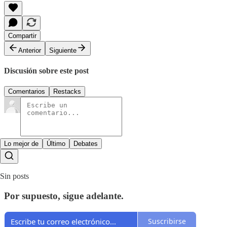
Compartir
Anterior
Siguiente
Discusión sobre este post
Comentarios
Restacks
Lo mejor de
Último
Debates
Sin posts
Por supuesto, sigue adelante.
Suscribirse