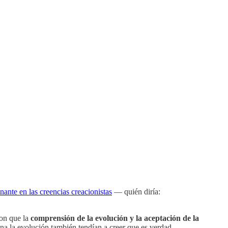
inante en las creencias creacionistas
— quién diría:
ron que la
comprensión de la evolución y la aceptación de la
a la evolución también tendían a creer que es verdad.