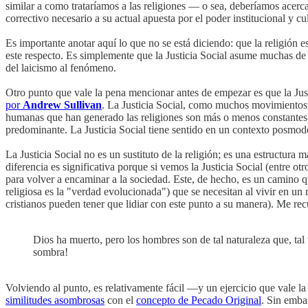
similar a como trataríamos a las religiones — o sea, deberíamos acercar
correctivo necesario a su actual apuesta por el poder institucional y cul
Es importante anotar aquí lo que no se está diciendo: que la religión e
este respecto. Es simplemente que la Justicia Social asume muchas de l
del laicismo al fenómeno.
Otro punto que vale la pena mencionar antes de empezar es que la Ju
por
Andrew Sullivan
. La Justicia Social, como muchos movimientos 
humanas que han generado las religiones son más o menos constantes h
predominante. La Justicia Social tiene sentido en un contexto posmode
La Justicia Social no es un sustituto de la religión; es una estructu
diferencia es significativa porque si vemos la Justicia Social (entre 
para volver a encaminar a la sociedad. Este, de hecho, es un camino
religiosa es la "verdad evolucionada") que se necesitan al vivir en un
cristianos pueden tener que lidiar con este punto a su manera). Me r
Dios ha muerto, pero los hombres son de tal naturaleza que, ta
sombra!
Volviendo al punto, es relativamente fácil ―y un ejercicio que vale la 
similitudes asombrosas
con el
concepto de Pecado Original
. Sin emba