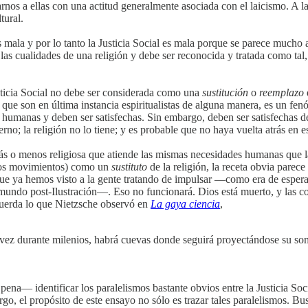
nos a ellas con una actitud generalmente asociada con el laicismo. A la 
tural.
s mala y por lo tanto la Justicia Social es mala porque se parece mucho 
as cualidades de una religión y debe ser reconocida y tratada como tal, a
sticia Social no debe ser considerada como una
sustitución
o
reemplazo
que son en última instancia espiritualistas de alguna manera, es un fen
umanas y deben ser satisfechas. Sin embargo, deben ser satisfechas de 
rno; la religión no lo tiene; y es probable que no haya vuelta atrás en 
ra más o menos religiosa que atiende las mismas necesidades humanas que 
otros movimientos) como un
sustituto
de la religión, la receta obvia parece 
 que ya hemos visto a la gente tratando de impulsar ―como era de esper
 mundo post-Ilustración―. Eso no funcionará. Dios está muerto, y las co
ecuerda lo que Nietzsche observó en
La gaya ciencia
,
l vez durante milenios, habrá cuevas donde seguirá proyectándose su so
pena― identificar los paralelismos bastante obvios entre la Justicia Soc
rgo, el propósito de este ensayo no sólo es trazar tales paralelismos. B