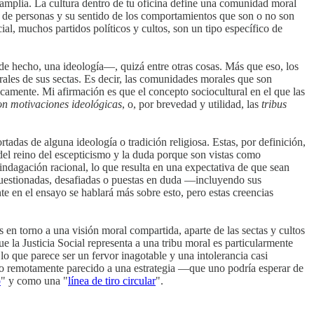
mplia. La cultura dentro de tu oficina define una comunidad moral
ión de personas y su sentido de los comportamientos que son o no son
al, muchos partidos políticos y cultos, son un tipo específico de
e hecho, una ideología―, quizá entre otras cosas. Más que eso, los
rales de sus sectas. Es decir, las comunidades morales que son
gicamente. Mi afirmación es que el concepto sociocultural en el que las
n motivaciones ideológicas
, o, por brevedad y utilidad, las
tribus
adas de alguna ideología o tradición religiosa. Estas, por definición,
del reino del escepticismo y la duda porque son vistas como
indagación racional, lo que resulta en una expectativa de que sean
 cuestionadas, desafiadas o puestas en duda ―incluyendo sus
e en el ensayo se hablará más sobre esto, pero estas creencias
 en torno a una visión moral compartida, aparte de las sectas y cultos
e la Justicia Social representa a una tribu moral es particularmente
o que parece ser un fervor inagotable y una intolerancia casi
go remotamente parecido a una estrategia ―que uno podría esperar de
o
" y como una "
línea de tiro circular
".