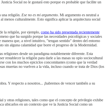
Justicia Social no le gustará esto porque es probable que facilite un
a una religión.
Ese no es mi argumento
. Mi argumento es neutral a
l menos culturalmente. Esto significa aplicar la arquitectura social
de la religión, por ejemplo,
como ha sido presentada recientemente
ómeno que ha surgido porque las necesidades psicológicas y sociales
manera que, a nivel intuitivo, "tengan sentido" dentro del entorno
esto sin alguna calamidad que borre el progreso de la Modernidad.
las religiones desde un paradigma notablemente diferente. Esta
ser restablecer la religión para darle a las masas su opio sociocultural
arse con los muchos epiciclos concomitantes (como que la verdad
sas muertas no vuelven a la vida, incluso cuando se trata de Dios (los
mbra. Y respecto a nosotros... ¡habremos de vencer también a su
ial y otras religiones, tales como que el concepto de privilegio exhibe
usca ubicarlos en un contexto que ve la Justicia Social como un