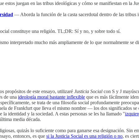
 estos juegan en las tribus ideológicas y cómo se manifiestan en la Jus
rsidad
— Aborda la función de la casta sacerdotal dentro de las tribus 
cial constituye una religión. TL;DR: Sí y no, y sobre todo sí.
smo interpretado mucho más ampliamente de lo que normalmente se discu
os propósitos de este ensayo, utilizaré
Justicia Social
con S y J mayúscul
vés de una
ideología moral bastante inflexible
que es más fácilmente identi
Específicamente, se trata de una filosofía social profundamente preocupa
uela de Frankfurt que lleva el mismo nombre — los dos significados se
e la identidad y la sociedad. A estas personas se les ha llamado "
izquier
 última media década.
 religiosas, quizás lo suficiente como para ganarse esa designación. Sin
 ensayo, entonces, es que
si la Justicia Social es una religión o no
, es cie