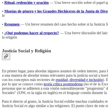
•
Ritual, redención y oración
— Una breve sección sobre el papel que
•
Monjas de género y los Grandes Hechiceros de la Junta de Dive
fe
•
Resumen
— Un breve resumen del caso hecho sobre si la Justicia So
•
¿Qué podemos hacer al respecto?
— Una breve discusión del laici
la religión
Justicia Social y Religión
En primer lugar, para abordar algunos asuntos de orden interno, para l
a una manera de abordar temas relevantes para la justicia social a tra
con los conceptos más recientes de
equidad, diversidad e inclusión
). 
por lo que se conoce como
teoría crítica postmoderna
(
no
el de la Esc
personas que se adhieren a esta visión ostensiblemente "progresista" d
Sociales" (SJW, es la sigla en inglés) en el lenguaje común durante la
Para ir directo al grano, la Justicia Social exhibe muchas cualidades
Justicia Social es algo similar a las religiones. El punto clave de este