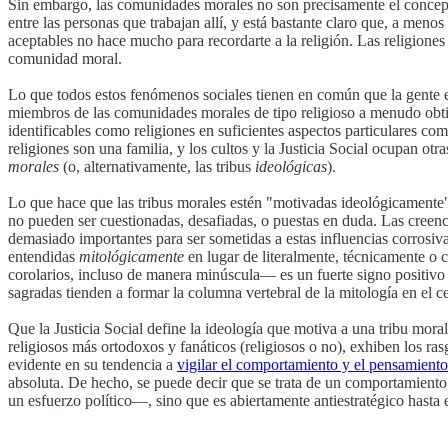
Sin embargo, las comunidades morales no son precisamente el concept
entre las personas que trabajan allí, y está bastante claro que, a men
aceptables no hace mucho para recordarte a la religión. Las religiones
comunidad moral.
Lo que todos estos fenómenos sociales tienen en común que la gente 
miembros de las comunidades morales de tipo religioso a menudo obtien
identificables como religiones en suficientes aspectos particulares co
religiones son una familia, y los cultos y la Justicia Social ocupan otr
morales
(o, alternativamente, las tribus
ideológicas
).
Lo que hace que las tribus morales estén "motivadas ideológicamente" e
no pueden ser cuestionadas, desafiadas, o puestas en duda. Las creen
demasiado importantes para ser sometidas a estas influencias corrosiva
entendidas
mitológicamente
en lugar de literalmente, técnicamente o 
corolarios, incluso de manera minúscula― es un fuerte signo positivo
sagradas tienden a formar la columna vertebral de la mitología en el ce
Que la Justicia Social define la ideología que motiva a una tribu mor
religiosos más ortodoxos y fanáticos (religiosos o no), exhiben los ras
evidente en su tendencia a
vigilar el comportamiento y el pensamient
absoluta. De hecho, se puede decir que se trata de un comportamient
un esfuerzo político―, sino que es abiertamente antiestratégico hasta