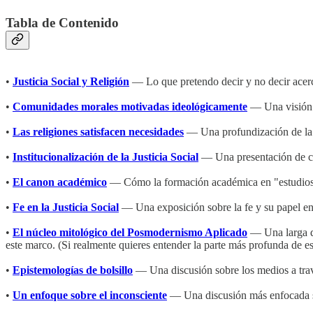
Tabla de Contenido
•
Justicia Social y Religión
— Lo que pretendo decir y no decir acer
•
Comunidades morales motivadas ideológicamente
— Una visión d
•
Las religiones satisfacen necesidades
— Una profundización de la 
•
Institucionalización de la Justicia Social
— Una presentación de cómo
•
El canon académico
— Cómo la formación académica en "estudios de
•
Fe en la Justicia Social
— Una exposición sobre la fe y su papel en l
•
El núcleo mitológico del Posmodernismo Aplicado
— Una larga di
este marco. (Si realmente quieres entender la parte más profunda de es
•
Epistemologías de bolsillo
— Una discusión sobre los medios a través
•
Un enfoque sobre el inconsciente
— Una discusión más enfocada so