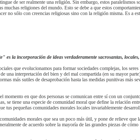
stingue de ser realmente una religión. Sin embargo, estos paralelismos 
as muchas religiones del mundo. Esto se debe a que estos comportamient
acer no sólo con creencias religiosas sino con la religión misma. Es a e
" es la incorporación de ideas verdaderamente sacrosantas, locales, 
 sociales que evolucionamos para formar sociedades complejas, los se
e una interpretación del bien y del mal compartida (en su mayor parte
s formas más sutiles de desaprobación hasta las medidas punitivas más
el momento en que dos personas se comunican entre sí con un conjunt
llas, se tiene una especie de comunidad moral que define la relación en
que tus pequeñas comunidades morales locales invariablemente desarroll
comunidades morales que sea un poco más útil, y pone de relieve que l
ralmente de acuerdo sobre la mayoría de las grandes piezas de cómo fu