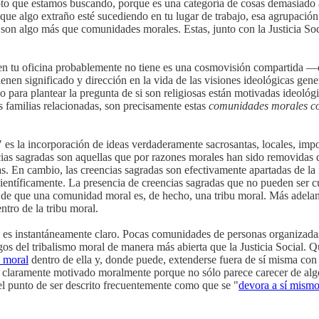
o que estamos buscando, porque es una categoría de cosas demasiado a
os que algo extraño esté sucediendo en tu lugar de trabajo, esa agrupac
 son algo más que comunidades morales. Estas, junto con la Justicia Soci
en tu oficina probablemente no tiene es una cosmovisión compartida ―d
en significado y dirección en la vida de las visiones ideológicas gene
mo para plantear la pregunta de si son religiosas están motivadas ideoló
as familias relacionadas, son precisamente estas
comunidades morales co
s la incorporación de ideas verdaderamente sacrosantas, locales, import
cias sagradas son aquellas que por razones morales han sido removidas 
s. En cambio, las creencias sagradas son efectivamente apartadas de la 
científicamente. La presencia de creencias sagradas que no pueden ser
 de que una comunidad moral es, de hecho, una tribu moral. Más adelant
ntro de la tribu moral.
al es instantáneamente claro. Pocas comunidades de personas organizadas
gos del tribalismo moral de manera más abierta que la Justicia Social. Qu
o moral
dentro de ella y, donde puede, extenderse fuera de sí misma con l
o claramente motivado moralmente porque no sólo parece carecer de al
 el punto de ser descrito frecuentemente como que se "
devora a sí mism