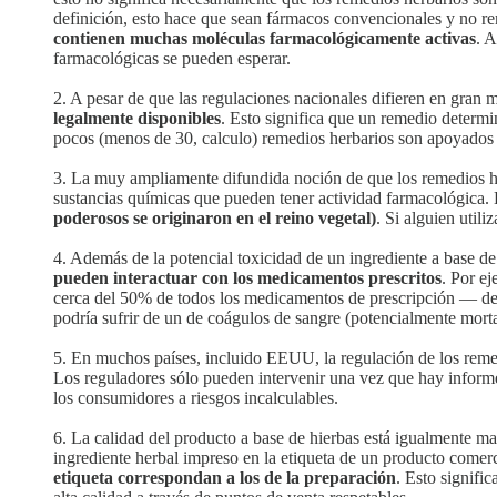
definición, esto hace que sean fármacos convencionales y no re
contienen muchas moléculas farmacológicamente activas
. A
farmacológicas se pueden esperar.
2. A pesar de que las regulaciones nacionales difieren en gran 
legalmente disponibles
. Esto significa que un remedio determ
pocos (menos de 30, calculo) remedios herbarios son apoyados po
3. La muy ampliamente difundida noción de que los remedios he
sustancias químicas que pueden tener actividad farmacológica. E
poderosos se originaron en el reino vegetal)
. Si alguien utili
4. Además de la potencial toxicidad de un ingrediente a base d
pueden interactuar con los medicamentos prescritos
. Por e
cerca del 50% de todos los medicamentos de prescripción — de h
podría sufrir de un de coágulos de sangre (potencialmente morta
5. En muchos países, incluido EEUU, la regulación de los remed
Los reguladores sólo pueden intervenir una vez que hay informe
los consumidores a riesgos incalculables.
6. La calidad del producto a base de hierbas está igualmente m
ingrediente herbal impreso en la etiqueta de un producto com
etiqueta correspondan a los de la preparación
. Esto signifi