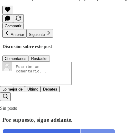
Compartir
Anterior
Siguiente
Discusión sobre este post
Comentarios
Restacks
Lo mejor de
Último
Debates
Sin posts
Por supuesto, sigue adelante.