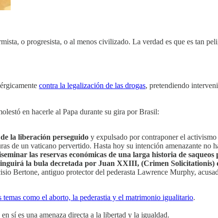
mista, o progresista, o al menos civilizado. La verdad es que es tan pe
enérgicamente
contra la legalización de las drogas
, pretendiendo interveni
olestó en hacerle al Papa durante su gira por Brasil:
 de la liberación perseguido
y expulsado por contraponer el activismo s
uras de un vaticano pervertido. Hasta hoy su intención amenazante no h
diseminar las reservas económicas de una larga historia de saqueos
inguirá la bula decretada por Juan XXIII, (Crimen Solicitationis) qu
sio Bertone, antiguo protector del pederasta Lawrence Murphy, acusado
os temas como el aborto, la pederastia y el matrimonio igualitario
.
 en sí es una amenaza directa a la libertad y la igualdad.