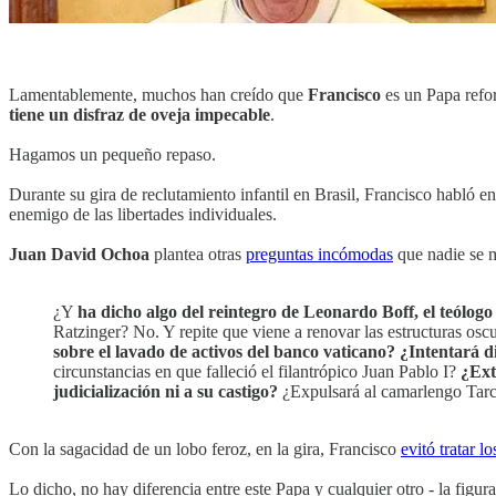
Lamentablemente, muchos han creído que
Francisco
es un Papa refor
tiene un disfraz de oveja impecable
.
Hagamos un pequeño repaso.
Durante su gira de reclutamiento infantil en Brasil, Francisco habló 
enemigo de las libertades individuales.
Juan David Ochoa
plantea otras
preguntas incómodas
que nadie se m
¿Y
ha dicho algo del reintegro de Leonardo Boff, el teólogo
Ratzinger? No. Y repite que viene a renovar las estructuras osc
sobre el lavado de activos del banco vaticano? ¿Intentará 
circunstancias en que falleció el filantrópico Juan Pablo I?
¿Ext
judicialización ni a su castigo?
¿Expulsará al camarlengo Tarci
Con la sagacidad de un lobo feroz, en la gira, Francisco
evitó tratar l
Lo dicho, no hay diferencia entre este Papa y cualquier otro - la figura